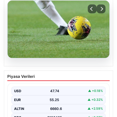
08.08.2026
Bugün hangi maçlar var? 08 Ağustos
Piyasa Verileri
Cumartesi 2026 günün maç programı,
saatleri ve kanalları
USD
47.74
▲ +0.18%
EUR
55.25
▲ +0.32%
ALTIN
6660.6
▲ +2.59%