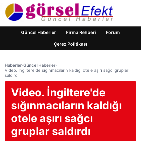
Güncel Haberler
Firma Rehberi
Forum
Çerez Politikası
Haberler
›
Güncel Haberler
›
Video. İngiltere'de sığınmacıların kaldığı otele aşırı sağcı gruplar
saldırdı
Video. İngiltere'de
sığınmacıların kaldığı
otele aşırı sağcı
gruplar saldırdı