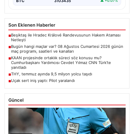
BTC
3103435
▲ +0.07%
Son Eklenen Haberler
Beşiktaş ile Hradec Králové Randevusunun Hakem Ataması
■
Netleşti
Bugün hangi maçlar var? 08 Ağustos Cumartesi 2026 günün
■
maç programı, saatleri ve kanalları
KAAN projesinde ortaklık süreci söz konusu mu?
■
Cumhurbaşkanı Yardımcısı Cevdet Yılmaz CNN Türk’te
yanıtladı
THY, temmuz ayında 9,5 milyon yolcu taşıdı
■
Uçak sert iniş yaptı: Pilot yaralandı
■
Güncel