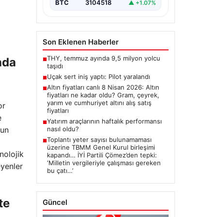
BTC
3104518
▲ +1.07%
Son Eklenen Haberler
THY, temmuz ayında 9,5 milyon yolcu
nda
■
taşıdı
Uçak sert iniş yaptı: Pilot yaralandı
■
Altın fiyatları canlı 8 Nisan 2026: Altın
■
fiyatları ne kadar oldu? Gram, çeyrek,
yarım ve cumhuriyet altını alış satış
or
fiyatları
e
Yatırım araçlarının haftalık performansı
■
gun
nasıl oldu?
Toplantı yeter sayısı bulunamaması
■
üzerine TBMM Genel Kurul birleşimi
nolojik
kapandı… İYİ Partili Çömez’den tepki:
‘Milletin vergileriyle çalışması gereken
eyenler
bu çatı…’
te
Güncel