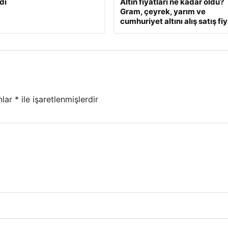
dı
Altın fiyatları ne kadar oldu?
Gram, çeyrek, yarım ve
cumhuriyet altını alış satış fiy
nlar
*
ile işaretlenmişlerdir