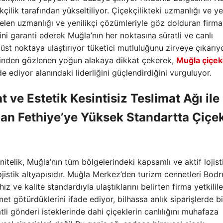
çilik tarafından yükseltiliyor. Çiçekçilikteki uzmanlığı ve ye
egelen uzmanlığı ve yenilikçi çözümleriyle göz dolduran firma
ini garanti ederek Muğla’nın her noktasına süratli ve canlı
üst noktaya ulaştırıyor tüketici mutluluğunu zirveye çıkarıyo
 üzerinden gözlenen yoğun alakaya dikkat çekerek,
Muğla çiçek
e ediyor alanındaki liderliğini güçlendirdiğini vurguluyor.
ve Estetik Kesintisiz Teslimat Ağı ile
an Fethiye’ye Yüksek Standartta Çiçe
 nitelik, Muğla’nın tüm bölgelerindeki kapsamlı ve aktif lojist
jistik altyapısıdır. Muğla Merkez’den turizm cennetleri Bod
 ve kalite standardıyla ulaştıklarını belirten firma yetkilile
et götürdüklerini ifade ediyor, bilhassa anlık siparişlerde bi
ratli gönderi isteklerinde dahi çiçeklerin canlılığını muhafaza