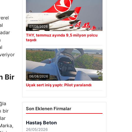
yerel
al
07/08/2026
kadar
THY, temmuz ayında 9,5 milyon yolcu
n
taşıdı
al
veriyor
n Bir
06/08/2026
Uçak sert iniş yaptı: Pilot yaralandı
ğla
Son Eklenen Firmalar
ı bir
lar
 Marka,