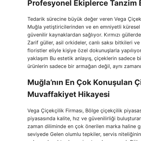
Profesyonel Ekiplerce Tanzim 
Tedarik sürecine büyük değer veren Vega Çiçekçili
Muğla yetiştiricilerinden ve en emniyetli kürese
güvenilir kaynaklardan sağlıyor. Kırmızı güllerd
Zarif güller, asil orkideler, canlı saksı bitkileri
floristler eliyle kişiye özel dokunuşlarla yapılıy
yaklaşım Bu estetik anlayış, çiçeklerin sadece bi
ürünlerin sadece bir armağan değil, aynı zamanda
Muğla’nın En Çok Konuşulan Çi
Muvaffakiyet Hikayesi
Vega Çiçekçilik Firması, Bölge çiçekçilik piyasası
piyasasında kalite, hız ve güvenilirliği buluştur
zaman diliminde en çok önerilen marka haline geld
seviyede Gelen olumlu tepkiler, servis niteliğini