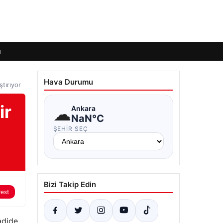
ı
Hava Durumu
tırıyor
ir
☁
Ankara
NaN°C
ŞEHIR SEÇ
Bizi Takip Edin
rest
adide