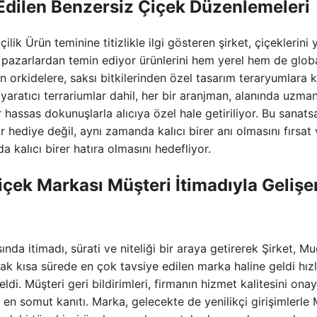
Edilen Benzersiz Çiçek Düzenlemeleri
k Ürün teminine titizlikle ilgi gösteren şirket, çiçeklerini 
l pazarlardan temin ediyor ürünlerini hem yerel hem de glob
en orkidelere, saksı bitkilerinden özel tasarım teraryumlara 
 ve yaratıcı terrariumlar dahil, her bir aranjman, alanında uzma
or hassas dokunuşlarla alıcıya özel hale getiriliyor. Bu sanats
r hediye değil, aynı zamanda kalıcı birer anı olmasını fırsat 
 kalıcı birer hatıra olmasını hedefliyor.
çek Markası Müşteri İtimadıyla Gelişe
nda itimadı, sürati ve niteliği bir araya getirerek Şirket, Mu
arak kısa sürede en çok tavsiye edilen marka haline geldi hızl
i. Müşteri geri bildirimleri, firmanın hizmet kalitesini onay
n en somut kanıtı. Marka, gelecekte de yenilikçi girişimlerle