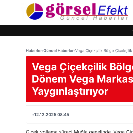
Haberler
›
Güncel Haberler
›
Vega Çiçekçilik Bölge Çiçekçili
Vega Çiçekçilik Bölg
Dönem Vega Markası 
Yaygınlaştırıyor
•
12.12.2025 08:45
Çiçek yollama süreci Muğla genelinde, Vega Çiç