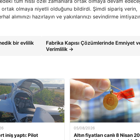
lgedeki tüm hissi özel zamanlara ortak olmaya devam edece
rtak olmaya niyetli olduğunu bildirdi. Şimdi sipariş verin,
al alımınızı hazırlayın ve yakınlarınızı sevindirme imtiyazı
dik bir evlilik
Fabrika Kapısı Çözümlerinde Emniyet v
Verimlilik →
26
05/08/2026
t iniş yaptı: Pilot
Altın fiyatları canlı 8 Nisan 2