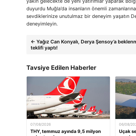
yakın gelecekte de yeni yatırımlar yaparak Bö
duyurdu Muğla’da insanların önemli zamanlarına o
sevdiklerinize unutulmaz bir deneyim yaşatın Derh
deneyimleyin.
← Yağız Can Konyalı, Derya Şensoy’a beklenme
teklifi yaptı!
Tavsiye Edilen Haberler
07/08/2026
06/08/20
THY, temmuz ayında 9,5 milyon
Uçak ser