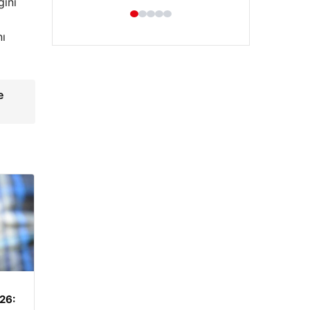
ğini
nı
e
Enes Kaplan Avukatlık Bürosu
28/04/2026
026: