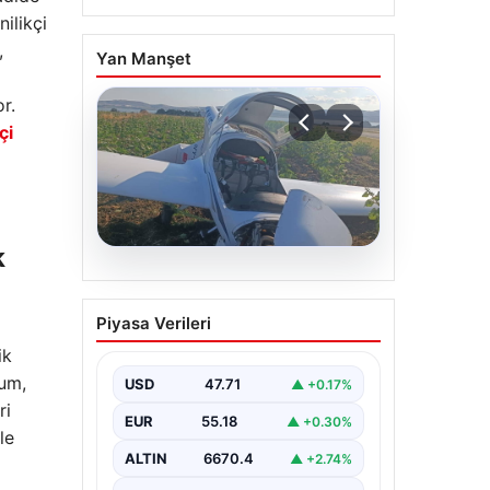
nilikçi
,
Yan Manşet
r.
çi
k
06.08.2026
Uçak sert iniş yaptı:
Piyasa Verileri
Pilot yaralandı
ik
rum,
USD
47.71
▲ +0.17%
ri
EUR
55.18
▲ +0.30%
le
ALTIN
6670.4
▲ +2.74%