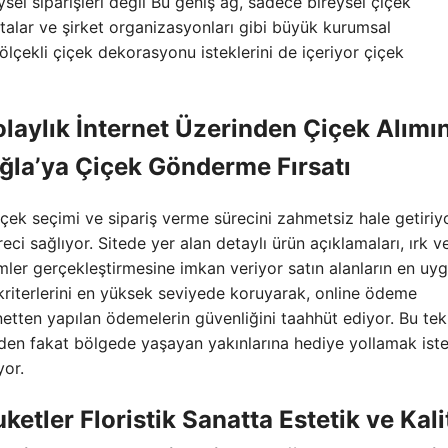
ysel siparişleri değil Bu geniş ağ, sadece bireysel çiçek
antalar ve şirket organizasyonları gibi büyük kurumsal
ölçekli çiçek dekorasyonu isteklerini de içeriyor çiçek
laylık İnternet Üzerinden Çiçek Alımı
uğla’ya Çiçek Gönderme Fırsatı
çiçek seçimi ve sipariş verme sürecini zahmetsiz hale getiriy
reci sağlıyor. Sitede yer alan detaylı ürün açıklamaları, ırk v
eçimler gerçekleştirmesine imkan veriyor satın alanların en uy
t kriterlerini en yüksek seviyede koruyarak, online ödeme
netten yapılan ödemelerin güvenliğini taahhüt ediyor. Bu tek
 eden fakat bölgede yaşayan yakınlarına hediye yollamak ist
yor.
ketler Floristik Sanatta Estetik ve Kali