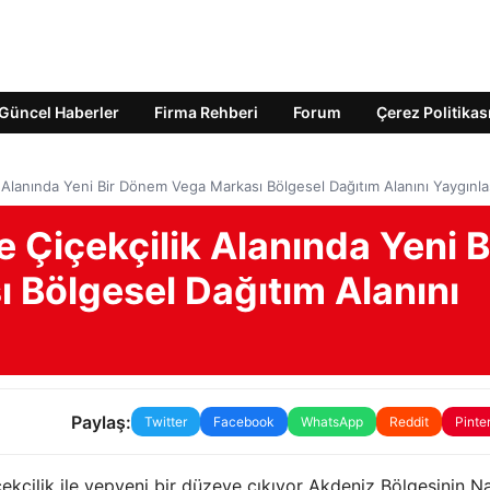
Güncel Haberler
Firma Rehberi
Forum
Çerez Politikas
k Alanında Yeni Bir Dönem Vega Markası Bölgesel Dağıtım Alanını Yaygınlaş
e Çiçekçilik Alanında Yeni B
Bölgesel Dağıtım Alanını
Paylaş:
Twitter
Facebook
WhatsApp
Reddit
Pinte
ekçilik ile yepyeni bir düzeye çıkıyor Akdeniz Bölgesinin N