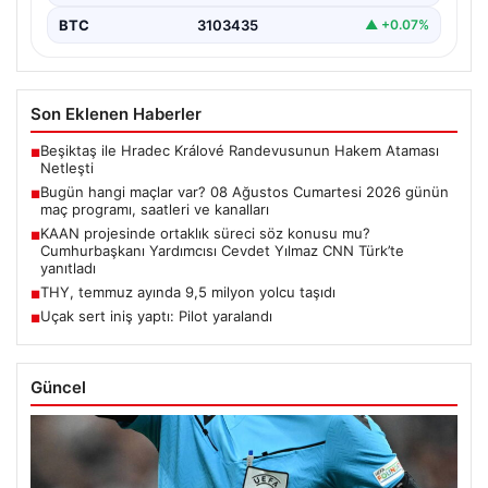
BTC
3103435
▲ +0.07%
Son Eklenen Haberler
Beşiktaş ile Hradec Králové Randevusunun Hakem Ataması
■
Netleşti
Bugün hangi maçlar var? 08 Ağustos Cumartesi 2026 günün
■
maç programı, saatleri ve kanalları
KAAN projesinde ortaklık süreci söz konusu mu?
■
Cumhurbaşkanı Yardımcısı Cevdet Yılmaz CNN Türk’te
yanıtladı
THY, temmuz ayında 9,5 milyon yolcu taşıdı
■
Uçak sert iniş yaptı: Pilot yaralandı
■
Güncel