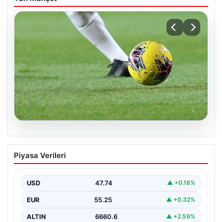
08.08.2026
Bugün hangi maçlar var? 08 Ağustos
Piyasa Verileri
Cumartesi 2026 günün maç programı,
saatleri ve kanalları
USD
47.74
▲ +0.18%
EUR
55.25
▲ +0.32%
ALTIN
6660.6
▲ +2.59%