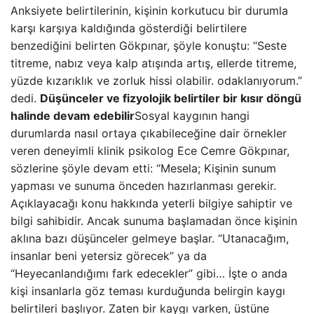
Anksiyete belirtilerinin, kişinin korkutucu bir durumla
karşı karşıya kaldığında gösterdiği belirtilere
benzediğini belirten Gökpınar, şöyle konuştu: “Seste
titreme, nabız veya kalp atışında artış, ellerde titreme,
yüzde kızarıklık ve zorluk hissi olabilir. odaklanıyorum.”
dedi.
Düşünceler ve fizyolojik belirtiler bir kısır döngü
halinde devam edebilir
Sosyal kaygının hangi
durumlarda nasıl ortaya çıkabileceğine dair örnekler
veren deneyimli klinik psikolog Ece Cemre Gökpınar,
sözlerine şöyle devam etti: “Mesela; Kişinin sunum
yapması ve sunuma önceden hazırlanması gerekir.
Açıklayacağı konu hakkında yeterli bilgiye sahiptir ve
bilgi sahibidir. Ancak sunuma başlamadan önce kişinin
aklına bazı düşünceler gelmeye başlar. “Utanacağım,
insanlar beni yetersiz görecek” ya da
“Heyecanlandığımı fark edecekler” gibi… İşte o anda
kişi insanlarla göz teması kurduğunda belirgin kaygı
belirtileri başlıyor. Zaten bir kaygı varken, üstüne