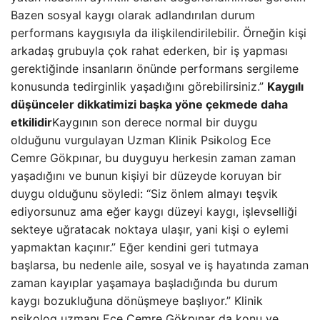
Bazen sosyal kaygı olarak adlandırılan durum
performans kaygısıyla da ilişkilendirilebilir. Örneğin kişi
arkadaş grubuyla çok rahat ederken, bir iş yapması
gerektiğinde insanların önünde performans sergileme
konusunda tedirginlik yaşadığını görebilirsiniz.”
Kaygılı
düşünceler dikkatimizi başka yöne çekmede daha
etkilidir
Kaygının son derece normal bir duygu
olduğunu vurgulayan Uzman Klinik Psikolog Ece
Cemre Gökpınar, bu duyguyu herkesin zaman zaman
yaşadığını ve bunun kişiyi bir düzeyde koruyan bir
duygu olduğunu söyledi: “Siz önlem almayı teşvik
ediyorsunuz ama eğer kaygı düzeyi kaygı, işlevselliği
sekteye uğratacak noktaya ulaşır, yani kişi o eylemi
yapmaktan kaçınır.” Eğer kendini geri tutmaya
başlarsa, bu nedenle aile, sosyal ve iş hayatında zaman
zaman kayıplar yaşamaya başladığında bu durum
kaygı bozukluğuna dönüşmeye başlıyor.” Klinik
psikolog uzmanı Ece Cemre Gökpınar da konu ve