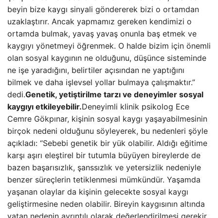
beyin bize kaygı sinyali göndererek bizi o ortamdan
uzaklaştırır. Ancak yapmamız gereken kendimizi o
ortamda bulmak, yavaş yavaş onunla baş etmek ve
kaygıyı yönetmeyi öğrenmek. O halde bizim için önemli
olan sosyal kaygının ne olduğunu, düşünce sisteminde
ne işe yaradığını, belirtiler açısından ne yaptığını
bilmek ve daha işlevsel yollar bulmaya çalışmaktır.”
dedi.
Genetik, yetiştirilme tarzı ve deneyimler sosyal
kaygıyı etkileyebilir.
Deneyimli klinik psikolog Ece
Cemre Gökpınar, kişinin sosyal kaygı yaşayabilmesinin
birçok nedeni olduğunu söyleyerek, bu nedenleri şöyle
açıkladı: “Sebebi genetik bir yük olabilir. Aldığı eğitime
karşı aşırı eleştirel bir tutumla büyüyen bireylerde de
bazen başarısızlık, şanssızlık ve yetersizlik nedeniyle
benzer süreçlerin tetiklenmesi mümkündür. Yaşamda
yaşanan olaylar da kişinin gelecekte sosyal kaygı
geliştirmesine neden olabilir. Bireyin kaygısının altında
yatan nedenin ayrıntılı olarak değerlendirilmesi gerekir.