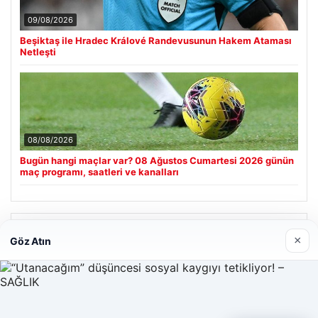
09/08/2026
Beşiktaş ile Hradec Králové Randevusunun Hakem Ataması
Netleşti
08/08/2026
Bugün hangi maçlar var? 08 Ağustos Cumartesi 2026 günün
maç programı, saatleri ve kanalları
Son Eklenen Firmalar
×
Göz Atın
Enes Kaplan Avukatlık Bürosu
28/04/2026