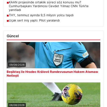
KAAN projesinde ortaklık süreci söz konusu mu?
■
Cumhurbaşkanı Yardımcısı Cevdet Yılmaz CNN Türk’te
yanıtladı
THY, temmuz ayında 9,5 milyon yolcu taşıdı
■
Uçak sert iniş yaptı: Pilot yaralandı
■
Güncel
09/08/2026
Beşiktaş ile Hradec Králové Randevusunun Hakem Ataması
Netleşti
08/08/2026