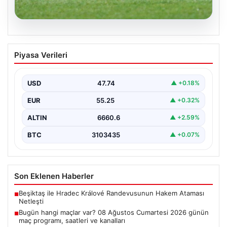
08.08.2026
Bugün hangi maçlar var? 08 Ağustos
Piyasa Verileri
Cumartesi 2026 günün maç programı,
saatleri ve kanalları
USD
47.74
▲ +0.18%
EUR
55.25
▲ +0.32%
ALTIN
6660.6
▲ +2.59%
BTC
3103435
▲ +0.07%
Son Eklenen Haberler
Beşiktaş ile Hradec Králové Randevusunun Hakem Ataması
■
Netleşti
Bugün hangi maçlar var? 08 Ağustos Cumartesi 2026 günün
■
maç programı, saatleri ve kanalları