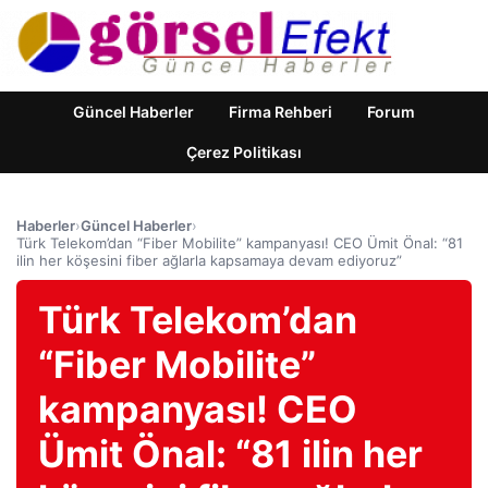
Güncel Haberler
Firma Rehberi
Forum
Çerez Politikası
Haberler
›
Güncel Haberler
›
Türk Telekom’dan “Fiber Mobilite” kampanyası! CEO Ümit Önal: “81
ilin her köşesini fiber ağlarla kapsamaya devam ediyoruz”
Türk Telekom’dan
“Fiber Mobilite”
kampanyası! CEO
Ümit Önal: “81 ilin her