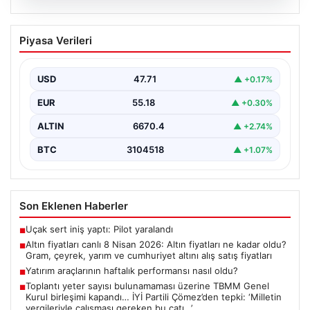
05.08.2026
Altın fiyatları canlı 8 Nisan 2026: Altın
Piyasa Verileri
fiyatları ne kadar oldu? Gram, çeyrek,
yarım ve cumhuriyet altını alış satış
fiyatları
USD
47.71
▲ +0.17%
{ “title”: “8 Nisan 2026 Altın Fiyatları Canlı Takip: Gram,
EUR
55.18
▲ +0.30%
Çeyrek ve Cumhuriyet Altını…
ALTIN
6670.4
▲ +2.74%
BTC
3104518
▲ +1.07%
Son Eklenen Haberler
Uçak sert iniş yaptı: Pilot yaralandı
■
Altın fiyatları canlı 8 Nisan 2026: Altın fiyatları ne kadar oldu?
■
Gram, çeyrek, yarım ve cumhuriyet altını alış satış fiyatları
Yatırım araçlarının haftalık performansı nasıl oldu?
■
Toplantı yeter sayısı bulunamaması üzerine TBMM Genel
■
Kurul birleşimi kapandı… İYİ Partili Çömez’den tepki: ‘Milletin
vergileriyle çalışması gereken bu çatı…’