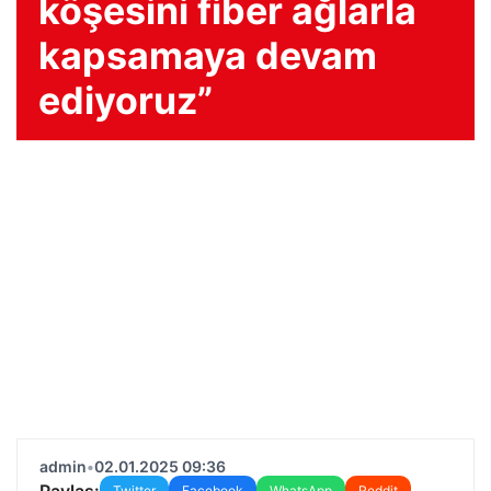
köşesini fiber ağlarla
kapsamaya devam
ediyoruz”
admin
•
02.01.2025 09:36
Paylaş:
Twitter
Facebook
WhatsApp
Reddit