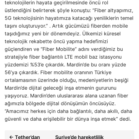
teknolojilerin hayata geçirilmesinde öncü rol
üstlendiğini belirterek şöyle konuştu: “Fiber altyapımız,
5G teknolojisinin hayatımıza katacağı yeniliklerin temel
taşını oluşturuyor.” . Artık gücümüzü fiberden mobile
taşıdığımız yeni bir dönemdeyiz. Ülkemizi küresel
teknolojik rekabette öncü yapma hedefimizi
güçlendiren ve “Fiber Mobilite” adını verdiğimiz bu
stratejiyle fiber bağlantılı LTE mobil baz istasyonu
yüzdemizi %53’e çıkardık. Mardin’de bu oranı yüzde
56’ya çıkardık. Fiber mobilite oranının Türkiye
ortalamasının üzerinde olduğu, medeniyetlerin beşiği
Mardin’de dijital geleceği inşa etmenin gururunu
yaşıyoruz. Mardin’den uluslararası alana uzanan fiber
ağımızla bölgede dijital dönüşümün öncüsüyüz.
“Amacımız herkes için daha bağlantılı, daha akıllı, daha
güvenli ve daha erişilebilir bir dünya inşa etmek” dedi.
← Tether’dan
Suriye’de hareketlilik