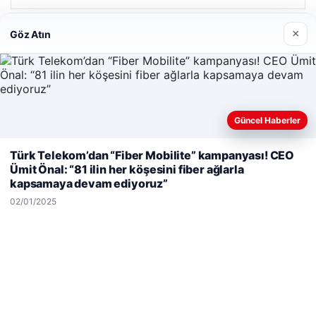
×
Göz Atın
Son Eklenen Firmalar
Enes Kaplan Avukatlık Bürosu
28/04/2026
Güncel Haberler
Web sitemizi nasıl kullandığınızı daha iyi anlayabilmek,
Türk Telekom’dan “Fiber Mobilite” kampanyası! CEO
deneyiminizi kişiselleştirmek ve geliştirmek amacıyla çerezler
Ümit Önal: “81 ilin her köşesini fiber ağlarla
kullanıyoruz.
Çerez Politikamız
kapsamaya devam ediyoruz”
Reddet
Kabul Et
© 2026 Görsel Efekt – Güncel Haberler
02/01/2025
betcio