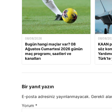
08/08/2026
08/08/20
Bugün hangi maçlar var? 08
KAAN pr
Ağustos Cumartesi 2026 günün
söz ko
maç programı, saatleri ve
Yardımc
kanalları
Türk’te 
Bir yanıt yazın
E-posta adresiniz yayınlanmayacak.
Gerekli ala
Yorum
*