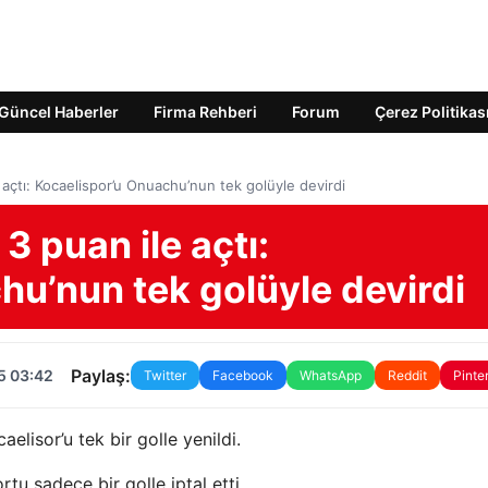
Güncel Haberler
Firma Rehberi
Forum
Çerez Politikas
açtı: Kocaelispor’u Onuachu’nun tek golüyle devirdi
 puan ile açtı:
hu’nun tek golüyle devirdi
Paylaş:
5 03:42
Twitter
Facebook
WhatsApp
Reddit
Pinte
lisor’u tek bir golle yenildi.