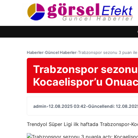
Haberler
›
Güncel Haberler
›
Trabzonspor sezonu 3 puan ile 
Trabzonspor sezonu 3
Kocaelispor’u Onuac
admin
•
12.08.2025 03:42
•
Güncellendi: 12.08.202
Trendyol Süper Ligi ilk haftada Trabzonspor-Kocae