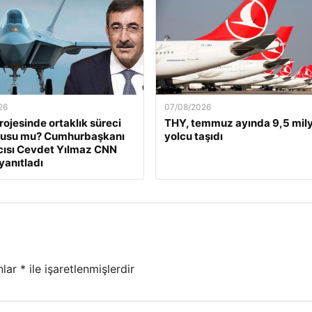
26
07/08/2026
ojesinde ortaklık süreci
THY, temmuz ayında 9,5 mil
nusu mu? Cumhurbaşkanı
yolcu taşıdı
ısı Cevdet Yılmaz CNN
yanıtladı
nlar
*
ile işaretlenmişlerdir