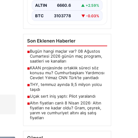
ALTIN
6660.6
▲ +2.59%
yanıtladı
Cumhurbaşkanı Yardımcısı Cevdet
BTC
3103778
▼ -0.03%
Yılmaz, CNN Türk canlı yayınında
gündeme ilişkin soruları yanıtladı.
Mekke Ortak…
Son Eklenen Haberler
Bugün hangi maçlar var? 08 Ağustos
■
Cumartesi 2026 günün maç programı,
saatleri ve kanalları
KAAN projesinde ortaklık süreci söz
■
konusu mu? Cumhurbaşkanı Yardımcısı
Cevdet Yılmaz CNN Türk’te yanıtladı
THY, temmuz ayında 9,5 milyon yolcu
■
taşıdı
Uçak sert iniş yaptı: Pilot yaralandı
■
Altın fiyatları canlı 8 Nisan 2026: Altın
■
fiyatları ne kadar oldu? Gram, çeyrek,
yarım ve cumhuriyet altını alış satış
fiyatları
Güncel