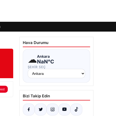
ı
Hava Durumu
☁
Ankara
NaN°C
ŞEHIR SEÇ
rest
Bizi Takip Edin