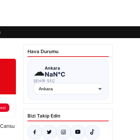
ı
Hava Durumu
☁
Ankara
NaN°C
ŞEHIR SEÇ
rest
Bizi Takip Edin
e Cansu