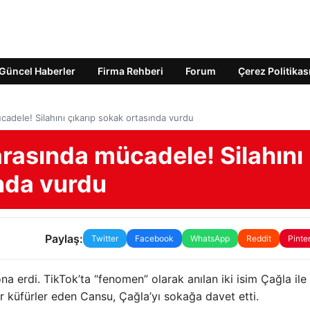
Güncel Haberler
Firma Rehberi
Forum
Çerez Politikas
adele! Silahını çıkarıp sokak ortasında vurdu
rasında mücadele! Silahını
ında vurdu
Paylaş:
Twitter
Facebook
WhatsApp
Reddit
Pinte
na erdi. TikTok’ta “fenomen” olarak anılan iki isim Çağla il
r küfürler eden Cansu, Çağla’yı sokağa davet etti.