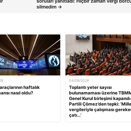
ir
soruları yanıtladı: Hiçbir zaman vergi bor
silmedim →
26
04/08/2026
araçlarının haftalık
Toplantı yeter sayısı
ansı nasıl oldu?
bulunamaması üzerine TBM
Genel Kurul birleşimi kapandı
Partili Çömez’den tepki: ‘Mill
vergileriyle çalışması gereke
çatı…’