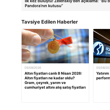
ilk kez buluştu! Zelenskiy’den açıklama: “Bu b
Pandora’nın kutusu”
Tavsiye Edilen Haberler
05/08/2026
05/08/20
Altın fiyatları canlı 8 Nisan 2026:
Yatırım 
Altın fiyatları ne kadar oldu?
perform
Gram, çeyrek, yarım ve
cumhuriyet altını alış satış fiyatları