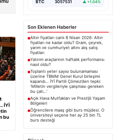
cumu
BTC
3057531
▲ +1.04%
Son Eklenen Haberler
Altın fiyatları canlı 8 Nisan 2026: Altın
■
fiyatları ne kadar oldu? Gram, çeyrek,
yarım ve cumhuriyet altını alış satış
fiyatları
Yatırım araçlarının haftalık performansı
■
nasıl oldu?
Toplantı yeter sayısı bulunamaması
■
üzerine TBMM Genel Kurul birleşimi
kapandı… İYİ Partili Çömez’den tepki:
‘Milletin vergileriyle çalışması gereken
bu çatı…’
Açık Hava Mutfakları ve Prestijli Yaşam
M
■
Bölgeleri
… İYİ
Öğrencilere maaş gibi burs müjdesi. O
etin
■
üniversiteyi seçene her ay 25 bin TL
n bu
burs desteği