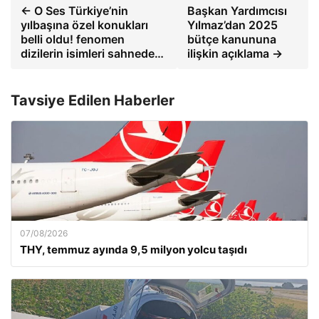
← O Ses Türkiye’nin
Başkan Yardımcısı
yılbaşına özel konukları
Yılmaz’dan 2025
belli oldu! fenomen
bütçe kanununa
dizilerin isimleri sahnede…
ilişkin açıklama →
Tavsiye Edilen Haberler
07/08/2026
THY, temmuz ayında 9,5 milyon yolcu taşıdı