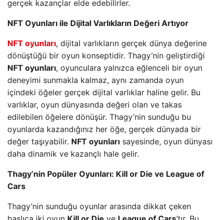
gerçek kazançlar elde edebilirler.
NFT Oyunları ile Dijital Varlıkların Değeri Artıyor
NFT oyunları
, dijital varlıkların gerçek dünya değerine
dönüştüğü bir oyun konseptidir. Thagy’nin geliştirdiği
NFT oyunları
, oyunculara yalnızca eğlenceli bir oyun
deneyimi sunmakla kalmaz, aynı zamanda oyun
içindeki öğeler gerçek dijital varlıklar haline gelir. Bu
varlıklar, oyun dünyasında değeri olan ve takas
edilebilen öğelere dönüşür. Thagy’nin sunduğu bu
oyunlarda kazandığınız her öğe, gerçek dünyada bir
değer taşıyabilir.
NFT oyunları
sayesinde, oyun dünyası
daha dinamik ve kazançlı hale gelir.
Thagy’nin Popüler Oyunları: Kill or Die ve League of
Cars
Thagy’nin sunduğu oyunlar arasında dikkat çeken
başlıca iki oyun
Kill or Die
ve
League of Cars
‘tır. Bu