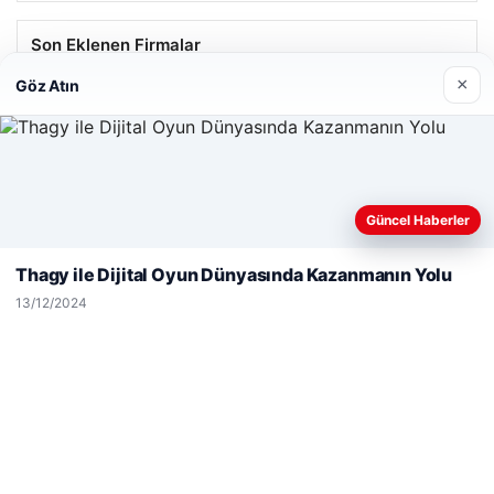
Son Eklenen Firmalar
×
Göz Atın
Enes Kaplan Avukatlık Bürosu
28/04/2026
Web sitemizi nasıl kullandığınızı daha iyi anlayabilmek,
Güncel Haberler
deneyiminizi kişiselleştirmek ve geliştirmek amacıyla çerezler
kullanıyoruz.
Çerez Politikamız
Thagy ile Dijital Oyun Dünyasında Kazanmanın Yolu
Reddet
Kabul Et
© 2026 Görsel Efekt – Güncel Haberler
13/12/2024
cio