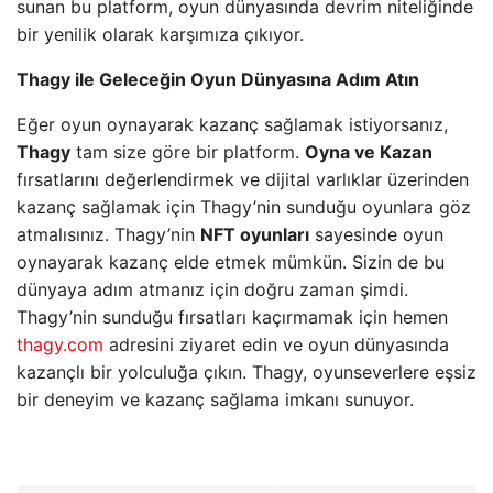
sunan bu platform, oyun dünyasında devrim niteliğinde
bir yenilik olarak karşımıza çıkıyor.
Thagy ile Geleceğin Oyun Dünyasına Adım Atın
Eğer oyun oynayarak kazanç sağlamak istiyorsanız,
Thagy
tam size göre bir platform.
Oyna ve Kazan
fırsatlarını değerlendirmek ve dijital varlıklar üzerinden
kazanç sağlamak için Thagy’nin sunduğu oyunlara göz
atmalısınız. Thagy’nin
NFT oyunları
sayesinde oyun
oynayarak kazanç elde etmek mümkün. Sizin de bu
dünyaya adım atmanız için doğru zaman şimdi.
Thagy’nin sunduğu fırsatları kaçırmamak için hemen
thagy.com
adresini ziyaret edin ve oyun dünyasında
kazançlı bir yolculuğa çıkın. Thagy, oyunseverlere eşsiz
bir deneyim ve kazanç sağlama imkanı sunuyor.