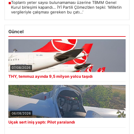
Toplantı yeter sayısı bulunamaması üzerine TBMM Genel
■
Kurul birleşimi kapandı… İYİ Partili Çömez’den tepki: ‘Milletin
vergileriyle çalışması gereken bu çatı…’
Güncel
07/08/2026
THY, temmuz ayında 9,5 milyon yolcu taşıdı
06/08/2026
Uçak sert iniş yaptı: Pilot yaralandı