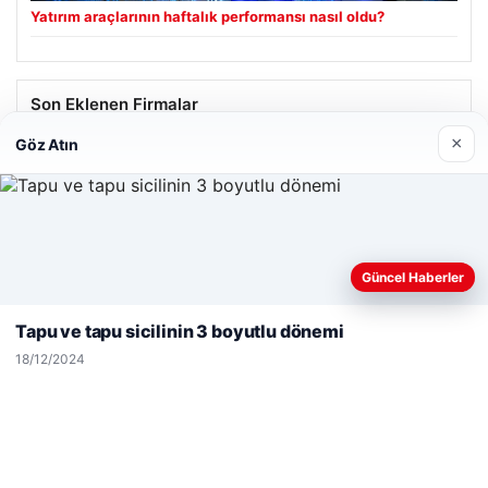
Yatırım araçlarının haftalık performansı nasıl oldu?
Son Eklenen Firmalar
×
Göz Atın
Enes Kaplan Avukatlık Bürosu
28/04/2026
Web sitemizi nasıl kullandığınızı daha iyi anlayabilmek,
Güncel Haberler
deneyiminizi kişiselleştirmek ve geliştirmek amacıyla çerezler
kullanıyoruz.
Çerez Politikamız
Tapu ve tapu sicilinin 3 boyutlu dönemi
Reddet
Kabul Et
© 2026 Görsel Efekt – Güncel Haberler
18/12/2024
o