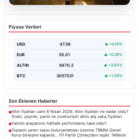
05.08.2026
Yatırım araçlarının haftalık performansı
Piyasa Verileri
nasıl oldu?
Borsa İstanbul'da işlem gören hisse senetleri, haftalık
bazda ortalama yüzde 0,27 değer kaybederken,
USD
47.58
▲ +0.10%
altının…
EUR
55.01
▲ +0.29%
ALTIN
6470.2
▲ +3.83%
BTC
3057531
▲ +1.04%
Son Eklenen Haberler
Altın fiyatları canlı 8 Nisan 2026: Altın fiyatları ne kadar oldu?
■
Gram, çeyrek, yarım ve cumhuriyet altını alış satış fiyatları
Yatırım araçlarının haftalık performansı nasıl oldu?
■
Toplantı yeter sayısı bulunamaması üzerine TBMM Genel
■
Kurul birleşimi kapandı… İYİ Partili Çömez’den tepki: ‘Milletin