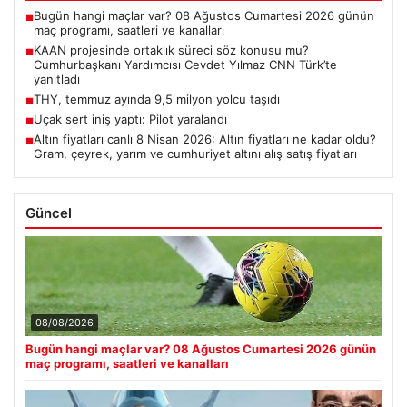
Bugün hangi maçlar var? 08 Ağustos Cumartesi 2026 günün
■
maç programı, saatleri ve kanalları
KAAN projesinde ortaklık süreci söz konusu mu?
■
Cumhurbaşkanı Yardımcısı Cevdet Yılmaz CNN Türk’te
yanıtladı
THY, temmuz ayında 9,5 milyon yolcu taşıdı
■
Uçak sert iniş yaptı: Pilot yaralandı
■
Altın fiyatları canlı 8 Nisan 2026: Altın fiyatları ne kadar oldu?
■
Gram, çeyrek, yarım ve cumhuriyet altını alış satış fiyatları
Güncel
08/08/2026
Bugün hangi maçlar var? 08 Ağustos Cumartesi 2026 günün
maç programı, saatleri ve kanalları