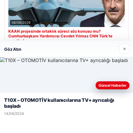
08/08/2026
KAAN projesinde ortaklık süreci söz konusu mu?
Cumhurbaşkanı Yardımcısı Cevdet Yılmaz CNN Türk’te
yanıtladı
×
Göz Atın
Son Eklenen Firmalar
Güncel Haberler
Web sitemizi nasıl kullandığınızı daha iyi anlayabilmek,
deneyiminizi kişiselleştirmek ve geliştirmek amacıyla çerezler
T10X – OTOMOTİV kullanıcılarına TV+ ayrıcalığı
kullanıyoruz.
Çerez Politikamız
başladı
Reddet
Kabul Et
14/06/2024