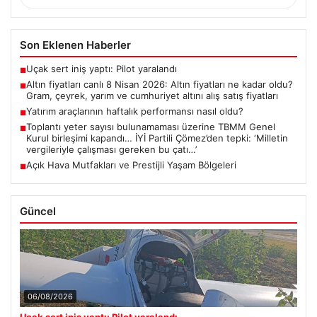
Son Eklenen Haberler
Uçak sert iniş yaptı: Pilot yaralandı
■
Altın fiyatları canlı 8 Nisan 2026: Altın fiyatları ne kadar oldu?
■
Gram, çeyrek, yarım ve cumhuriyet altını alış satış fiyatları
Yatırım araçlarının haftalık performansı nasıl oldu?
■
Toplantı yeter sayısı bulunamaması üzerine TBMM Genel
■
Kurul birleşimi kapandı… İYİ Partili Çömez’den tepki: ‘Milletin
vergileriyle çalışması gereken bu çatı…’
Açık Hava Mutfakları ve Prestijli Yaşam Bölgeleri
■
Güncel
06/08/2026
Uçak sert iniş yaptı: Pilot yaralandı