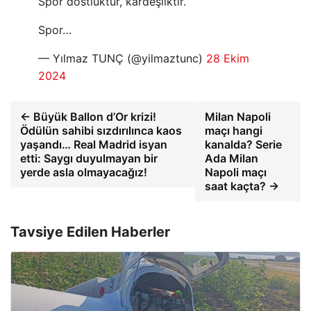
Spor dostluktur, kardeşliktir.
Spor…
— Yılmaz TUNÇ (@yilmaztunc)
28 Ekim
2024
← Büyük Ballon d’Or krizi!
Milan Napoli
Ödülün sahibi sızdırılınca kaos
maçı hangi
yaşandı… Real Madrid isyan
kanalda? Serie
etti: Saygı duyulmayan bir
Ada Milan
yerde asla olmayacağız!
Napoli maçı
saat kaçta? →
Tavsiye Edilen Haberler