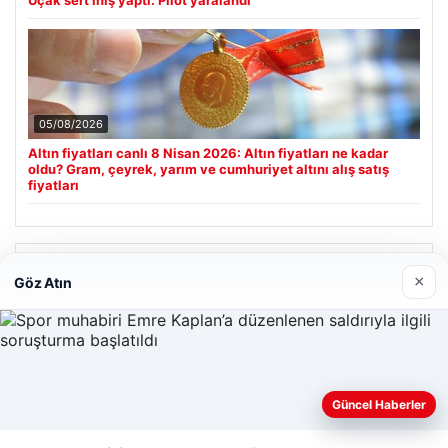
05/08/2026
Altın fiyatları canlı 8 Nisan 2026: Altın fiyatları ne kadar
oldu? Gram, çeyrek, yarım ve cumhuriyet altını alış satış
fiyatları
Son Eklenen Firmalar
×
Göz Atın
Güncel Haberler
Web sitemizi nasıl kullandığınızı daha iyi anlayabilmek,
deneyiminizi kişiselleştirmek ve geliştirmek amacıyla çerezler