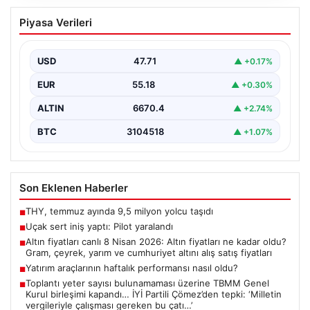
Uçak sert iniş yaptı: Pilot yaralandı
Piyasa Verileri
USD
47.71
▲ +0.17%
EUR
55.18
▲ +0.30%
ALTIN
6670.4
▲ +2.74%
BTC
3104518
▲ +1.07%
Son Eklenen Haberler
THY, temmuz ayında 9,5 milyon yolcu taşıdı
■
Uçak sert iniş yaptı: Pilot yaralandı
■
Altın fiyatları canlı 8 Nisan 2026: Altın fiyatları ne kadar oldu?
■
Gram, çeyrek, yarım ve cumhuriyet altını alış satış fiyatları
Yatırım araçlarının haftalık performansı nasıl oldu?
■
Toplantı yeter sayısı bulunamaması üzerine TBMM Genel
■
Kurul birleşimi kapandı… İYİ Partili Çömez’den tepki: ‘Milletin
vergileriyle çalışması gereken bu çatı…’