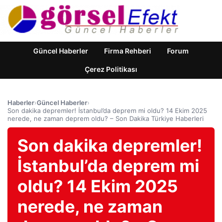
Güncel Haberler
Firma Rehberi
Forum
Çerez Politikası
Haberler
›
Güncel Haberler
›
Son dakika depremler! İstanbul’da deprem mi oldu? 14 Ekim 2025
nerede, ne zaman deprem oldu? – Son Dakika Türkiye Haberleri
Son dakika depremler!
İstanbul’da deprem mi
oldu? 14 Ekim 2025
nerede, ne zaman