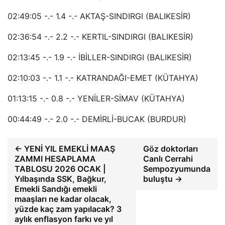
02:49:05 -.- 1.4 -.- AKTAŞ-SINDIRGI (BALIKESİR)
02:36:54 -.- 2.2 -.- KERTIL-SINDIRGI (BALIKESİR)
02:13:45 -.- 1.9 -.- İBİLLER-SINDIRGI (BALIKESİR)
02:10:03 -.- 1.1 -.- KATRANDAĞI-EMET (KÜTAHYA)
01:13:15 -.- 0.8 -.- YENİLER-SİMAV (KÜTAHYA)
00:44:49 -.- 2.0 -.- DEMİRLİ-BUCAK (BURDUR)
← YENİ YIL EMEKLİ MAAŞ
Göz doktorları
ZAMMI HESAPLAMA
Canlı Cerrahi
TABLOSU 2026 OCAK |
Sempozyumunda
Yılbaşında SSK, Bağkur,
buluştu →
Emekli Sandığı emekli
maaşları ne kadar olacak,
yüzde kaç zam yapılacak? 3
aylık enflasyon farkı ve yıl