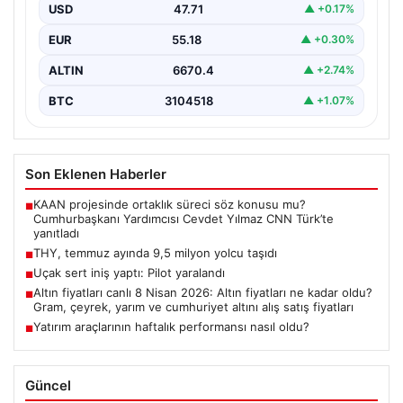
USD
47.71
▲ +0.17%
EUR
55.18
▲ +0.30%
ALTIN
6670.4
▲ +2.74%
BTC
3104518
▲ +1.07%
Son Eklenen Haberler
KAAN projesinde ortaklık süreci söz konusu mu?
■
Cumhurbaşkanı Yardımcısı Cevdet Yılmaz CNN Türk’te
yanıtladı
THY, temmuz ayında 9,5 milyon yolcu taşıdı
■
Uçak sert iniş yaptı: Pilot yaralandı
■
Altın fiyatları canlı 8 Nisan 2026: Altın fiyatları ne kadar oldu?
■
Gram, çeyrek, yarım ve cumhuriyet altını alış satış fiyatları
Yatırım araçlarının haftalık performansı nasıl oldu?
■
Güncel