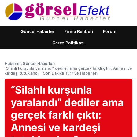
Güncel Haberler
Firma Rehberi
Forum
Çerez Politikası
Haberler
›
Güncel Haberler
›
“Silahlı kurşunla yaralandı” dediler ama gerçek farklı çıktı: Annesi ve
kardeşi tutuklandı – Son Dakika Türkiye Haberleri
“Silahlı kurşunla
yaralandı” dediler ama
gerçek farklı çıktı:
Annesi ve kardeşi