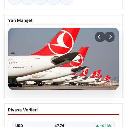
Yan Manşet
07.08.2026
THY, temmuz ayında 9,5 milyon yolcu
Piyasa Verileri
taşıdı
USD
47.74
▲ +0.18%