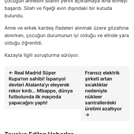
çocuğun annesini silahın yerini açıklamaya ikna etmeyi
başardı. Silah ve fişeği evin dışındaki bir kutuda
bulundu.
Anne ve erkek kardeş ifadeleri alınmak üzere gözaltına
alınırken, çocuğun durumunun iyi olduğu ve elinde yara
olduğu öğrenildi.
Kazayla ilgili soruşturma sürüyor.
← Real Madrid Süper
Fransız elektrik
Kupa'nın sahibi! İspanyol
şirketi artan
devleri Atalanta'yı eleyerek
sıcaklıklar
rekor kırdı… Mbappe, dünya
nedeniyle
futbolunda ilk maçında
nükleer
yapacağını yaptı!
santrallerdeki
üretimi azaltıyor
→