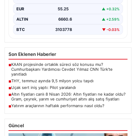
EUR
55.25
▲ +0.32%
ALTIN
6660.6
▲ +2.59%
BTC
3103778
▼ -0.03%
Son Eklenen Haberler
KAAN projesinde ortaklık süreci söz konusu mu?
■
Cumhurbaşkanı Yardımcısı Cevdet Yılmaz CNN Türk’te
yanıtladı
THY, temmuz ayında 9,5 milyon yolcu taşıdı
■
Uçak sert iniş yaptı: Pilot yaralandı
■
Altın fiyatları canlı 8 Nisan 2026: Altın fiyatları ne kadar oldu?
■
Gram, çeyrek, yarım ve cumhuriyet altını alış satış fiyatları
Yatırım araçlarının haftalık performansı nasıl oldu?
■
Güncel