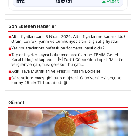
BTC
3057531
▲ +1.04%
Son Eklenen Haberler
Altın fiyatları canlı 8 Nisan 2026: Altın fiyatları ne kadar oldu?
■
Gram, çeyrek, yarım ve cumhuriyet altını alış satış fiyatları
Yatırım araçlarının haftalık performansı nasıl oldu?
■
Toplantı yeter sayısı bulunamaması üzerine TBMM Genel
■
Kurul birleşimi kapandı… İYİ Partili Çömez’den tepki: ‘Milletin
vergileriyle çalışması gereken bu çatı…’
Açık Hava Mutfakları ve Prestijli Yaşam Bölgeleri
■
Öğrencilere maaş gibi burs müjdesi. O üniversiteyi seçene
■
her ay 25 bin TL burs desteği
Güncel