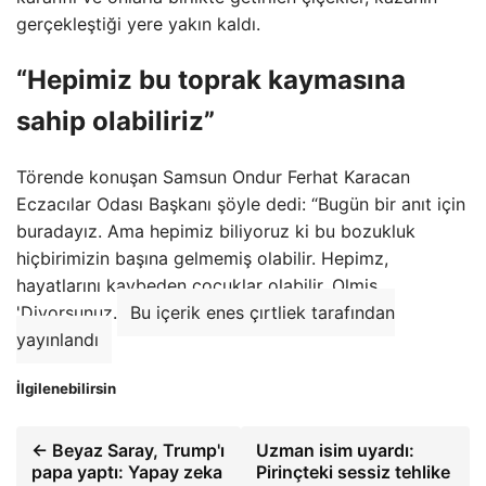
gerçekleştiği yere yakın kaldı.
“Hepimiz bu toprak kaymasına
sahip olabiliriz”
Törende konuşan Samsun Ondur Ferhat Karacan
Eczacılar Odası Başkanı şöyle dedi: “Bugün bir anıt için
buradayız. Ama hepimiz biliyoruz ki bu bozukluk
hiçbirimizin başına gelmemiş olabilir. Hepimz,
hayatlarını kaybeden çocuklar olabilir. Olmiş
'Diyorsunuz.
Bu içerik enes çırtliek tarafından
yayınlandı
İlgilenebilirsin
← Beyaz Saray, Trump'ı
Uzman isim uyardı:
papa yaptı: Yapay zeka
Pirinçteki sessiz tehlike