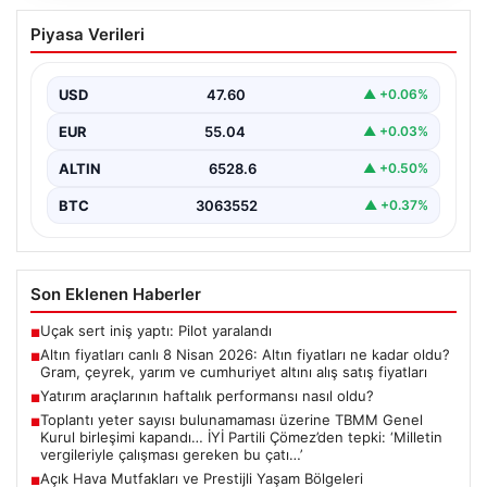
Altın fiyatları canlı 8 Nisan 2026: Altın
Piyasa Verileri
fiyatları ne kadar oldu? Gram, çeyrek,
yarım ve cumhuriyet altını alış satış
fiyatları
USD
47.60
▲ +0.06%
{ “title”: “8 Nisan 2026 Altın Fiyatları Canlı Takip: Gram,
EUR
55.04
▲ +0.03%
Çeyrek ve Cumhuriyet Altını…
ALTIN
6528.6
▲ +0.50%
BTC
3063552
▲ +0.37%
Son Eklenen Haberler
Uçak sert iniş yaptı: Pilot yaralandı
■
Altın fiyatları canlı 8 Nisan 2026: Altın fiyatları ne kadar oldu?
■
Gram, çeyrek, yarım ve cumhuriyet altını alış satış fiyatları
Yatırım araçlarının haftalık performansı nasıl oldu?
■
Toplantı yeter sayısı bulunamaması üzerine TBMM Genel
■
Kurul birleşimi kapandı… İYİ Partili Çömez’den tepki: ‘Milletin
vergileriyle çalışması gereken bu çatı…’
Açık Hava Mutfakları ve Prestijli Yaşam Bölgeleri
■