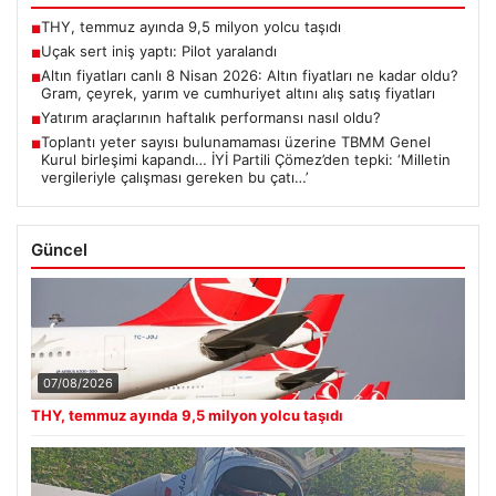
THY, temmuz ayında 9,5 milyon yolcu taşıdı
■
Uçak sert iniş yaptı: Pilot yaralandı
■
Altın fiyatları canlı 8 Nisan 2026: Altın fiyatları ne kadar oldu?
■
Gram, çeyrek, yarım ve cumhuriyet altını alış satış fiyatları
Yatırım araçlarının haftalık performansı nasıl oldu?
■
Toplantı yeter sayısı bulunamaması üzerine TBMM Genel
■
Kurul birleşimi kapandı… İYİ Partili Çömez’den tepki: ‘Milletin
vergileriyle çalışması gereken bu çatı…’
Güncel
07/08/2026
THY, temmuz ayında 9,5 milyon yolcu taşıdı