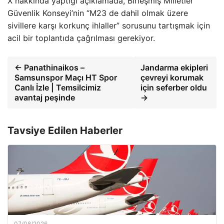
X hakkında yaptığı açıklamada, Birleşmiş Milletler
Güvenlik Konseyi’nin “M23 de dahil olmak üzere
sivillere karşı korkunç ihlaller” sorusunu tartışmak için
acil bir toplantıda çağrılması gerekiyor.
← Panathinaikos –
Jandarma ekipleri
Samsunspor Maçı HT Spor
çevreyi korumak
Canlı İzle | Temsilcimiz
için seferber oldu
avantaj peşinde
→
Tavsiye Edilen Haberler
07/08/2026