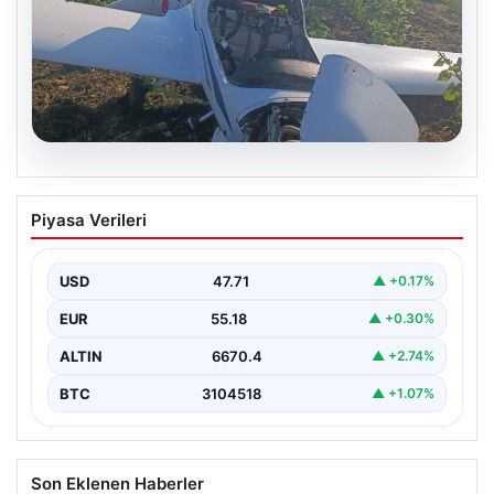
06.08.2026
Uçak sert iniş yaptı: Pilot yaralandı
Piyasa Verileri
USD
47.71
▲ +0.17%
EUR
55.18
▲ +0.30%
ALTIN
6670.4
▲ +2.74%
BTC
3104518
▲ +1.07%
Son Eklenen Haberler