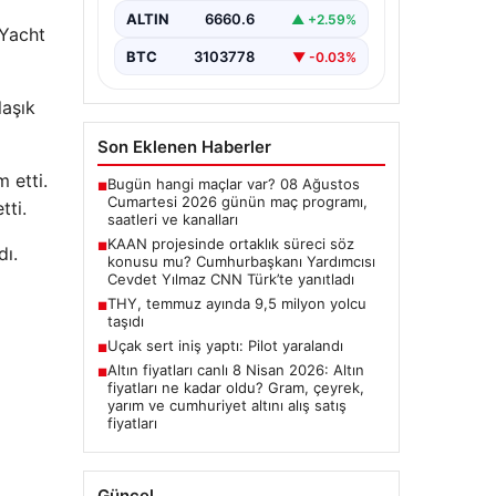
ALTIN
6660.6
▲ +2.59%
yanıtladı
 Yacht
Cumhurbaşkanı Yardımcısı Cevdet
BTC
3103778
▼ -0.03%
Yılmaz, CNN Türk canlı yayınında
gündeme ilişkin soruları yanıtladı.
laşık
Mekke Ortak…
Son Eklenen Haberler
 etti.
Bugün hangi maçlar var? 08 Ağustos
■
Cumartesi 2026 günün maç programı,
tti.
saatleri ve kanalları
KAAN projesinde ortaklık süreci söz
■
dı.
konusu mu? Cumhurbaşkanı Yardımcısı
Cevdet Yılmaz CNN Türk’te yanıtladı
THY, temmuz ayında 9,5 milyon yolcu
■
taşıdı
Uçak sert iniş yaptı: Pilot yaralandı
■
Altın fiyatları canlı 8 Nisan 2026: Altın
■
fiyatları ne kadar oldu? Gram, çeyrek,
yarım ve cumhuriyet altını alış satış
fiyatları
Güncel