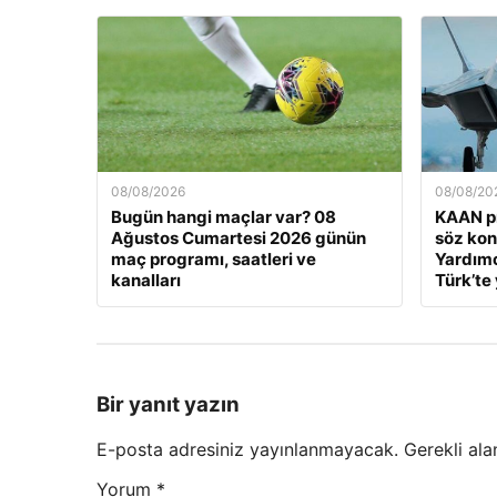
08/08/2026
08/08/20
Bugün hangi maçlar var? 08
KAAN pr
Ağustos Cumartesi 2026 günün
söz ko
maç programı, saatleri ve
Yardımc
kanalları
Türk’te 
Bir yanıt yazın
E-posta adresiniz yayınlanmayacak.
Gerekli ala
Yorum
*