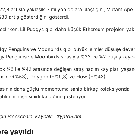
22,8 artışla yaklaşık 3 milyon dolara ulaştığını, Mutant Ape
80 artış gösterdiğini gösterdi.
elirken, Lil Pudgys gibi daha küçük Ethereum projeleri yak
dgy Penguins ve Moonbirds gibi büyük isimler düşüşe devam
gy Penguins ve Moonbirds sırasıyla %23 ve %2 düşüş kayde
çok %6 ile %42 arasında değişen satış hacim kayıpları yaşan
Chain (+%53), Polygon (+%9,3) ve Flow (+%43).
masının daha güçlü momentuma sahip birkaç koleksiyonda
ılımının ise sınırlı kaldığını gösteriyor.
için Blockchain. Kaynak: CryptoSlam
re yayıldı