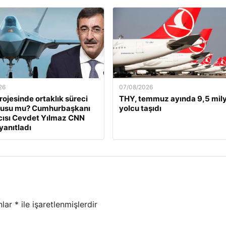
26
07/08/2026
ojesinde ortaklık süreci
THY, temmuz ayında 9,5 mil
nusu mu? Cumhurbaşkanı
yolcu taşıdı
ısı Cevdet Yılmaz CNN
yanıtladı
nlar
*
ile işaretlenmişlerdir