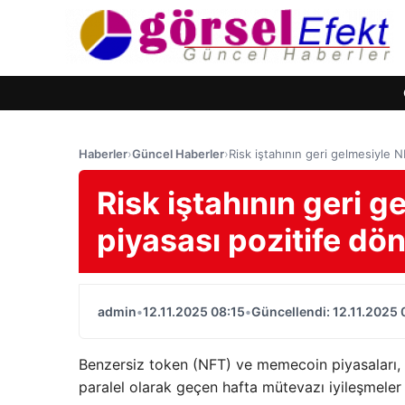
Haberler
›
Güncel Haberler
›
Risk iştahının geri gelmesiyle
Risk iştahının geri 
piyasası pozitife dö
admin
•
12.11.2025 08:15
•
Güncellendi: 12.11.2025 
Benzersiz token (NFT) ve memecoin piyasaları, k
paralel olarak geçen hafta mütevazı iyileşmeler 