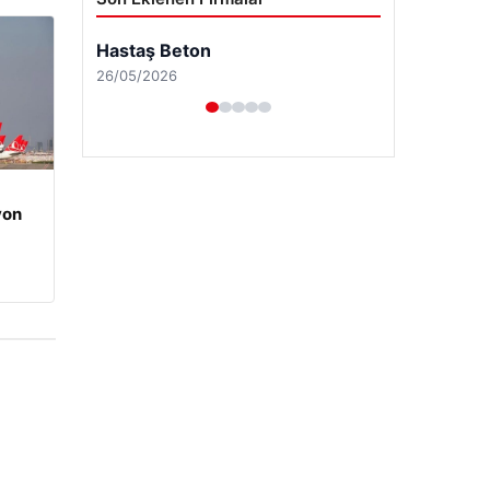
yon
Enes Kaplan Avukatlık Bürosu
28/04/2026