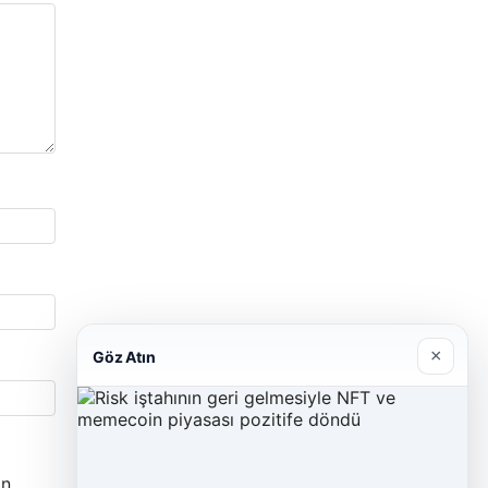
×
Göz Atın
n.