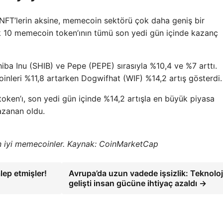
ı NFT’lerin aksine, memecoin sektörü çok daha geniş bir
k 10 memecoin token’ının tümü son yedi gün içinde kazanç
a Inu (SHIB) ve Pepe (PEPE) sırasıyla %10,4 ve %7 arttı.
nleri %11,8 artarken Dogwifhat (WIF) %14,2 artış gösterdi.
en’ı, son yedi gün içinde %14,2 artışla en büyük piyasa
azanan oldu.
n iyi memecoinler. Kaynak: CoinMarketCap
lep etmişler!
Avrupa’da uzun vadede işsizlik: Teknoloj
gelişti insan gücüne ihtiyaç azaldı →