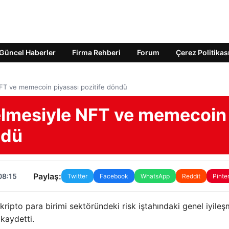
Güncel Haberler
Firma Rehberi
Forum
Çerez Politikas
 NFT ve memecoin piyasası pozitife döndü
gelmesiyle NFT ve memecoin
ndü
Paylaş:
08:15
Twitter
Facebook
WhatsApp
Reddit
Pinte
ripto para birimi sektöründeki risk iştahındaki genel iyile
kaydetti.