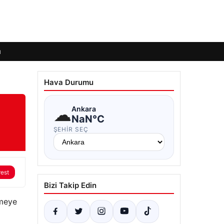
ı
Hava Durumu
☁
Ankara
NaN°C
ŞEHIR SEÇ
rest
Bizi Takip Edin
şmeye