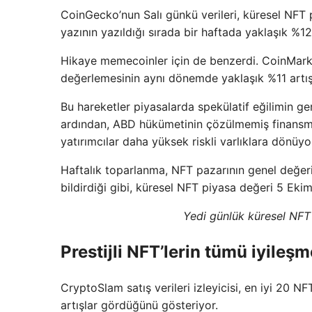
CoinGecko’nun Salı günkü verileri, küresel NFT 
yazının yazıldığı sırada bir haftada yaklaşık %12
Hikaye memecoinler için de benzerdi. CoinMarket
değerlemesinin aynı dönemde yaklaşık %11 artışl
Bu hareketler piyasalarda spekülatif eğilimin ge
ardından, ABD hükümetinin çözülmemiş finansma
yatırımcılar daha yüksek riskli varlıklara dönüyo
Haftalık toparlanma, NFT pazarının genel değer
bildirdiği gibi, küresel NFT piyasa değeri 5 Ek
Yedi günlük küresel NFT
Prestijli NFT’lerin tümü iyileşm
CryptoSlam satış verileri izleyicisi, en iyi 20 N
artışlar gördüğünü gösteriyor.