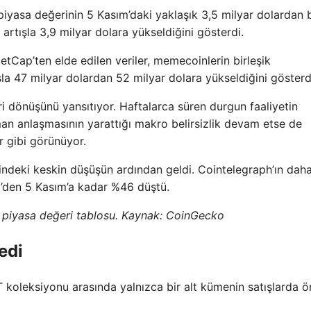
piyasa değerinin 5 Kasım’daki yaklaşık 3,5 milyar dolardan 
 artışla 3,9 milyar dolara yükseldiğini gösterdi.
Cap’ten elde edilen veriler, memecoinlerin birleşik
a 47 milyar dolardan 52 milyar dolara yükseldiğini gösterd
ri dönüşünü yansıtıyor. Haftalarca süren durgun faaliyetin
n anlaşmasının yarattığı makro belirsizlik devam etse de
r gibi görünüyor.
indeki keskin düşüşün ardından geldi. Cointelegraph’ın dah
im’den 5 Kasım’a kadar %46 düştü.
 piyasa değeri tablosu. Kaynak: CoinGecko
edi
FT koleksiyonu arasında yalnızca bir alt kümenin satışlarda 