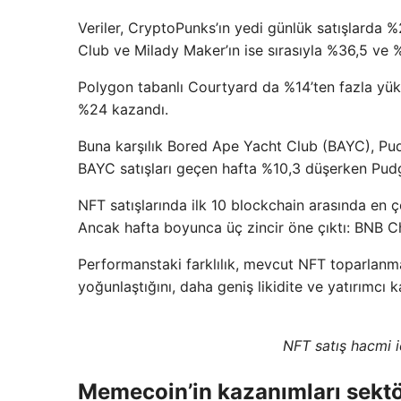
Veriler, CryptoPunks’ın yedi günlük satışlarda %
Club ve Milady Maker’ın ise sırasıyla %36,5 ve %
Polygon tabanlı Courtyard da %14’ten fazla yüks
%24 kazandı.
Buna karşılık Bored Ape Yacht Club (BAYC), Pu
BAYC satışları geçen hafta %10,3 düşerken Pud
NFT satışlarında ilk 10 blockchain arasında en 
Ancak hafta boyunca üç zincir öne çıktı: BNB 
Performanstaki farklılık, mevcut NFT toparlan
yoğunlaştığını, daha geniş likidite ve yatırımcı kat
NFT satış hacmi 
Memecoin’in kazanımları sektö