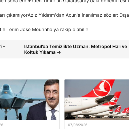
Erden Timur'un Galatasaray'daki dönemi res
Aziz Yıldırım'dan Acun'a inanılmaz sözler: Dışa
tih Terim Jose Mourinho'ya rakip olabilir!
i –
İstanbul’da Temizlikte Uzman: Metropol Halı ve
Koltuk Yıkama →
26
07/08/2026