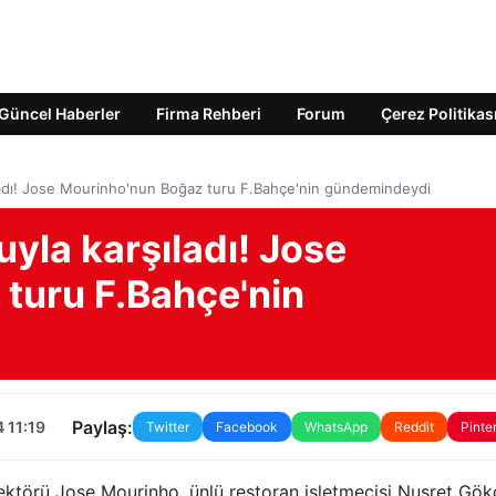
Güncel Haberler
Firma Rehberi
Forum
Çerez Politikas
ıladı! Jose Mourinho'nun Boğaz turu F.Bahçe'nin gündemindeydi
uyla karşıladı! Jose
turu F.Bahçe'nin
Paylaş:
 11:19
Twitter
Facebook
WhatsApp
Reddit
Pinte
rektörü Jose Mourinho, ünlü restoran işletmecisi Nusret Gökç