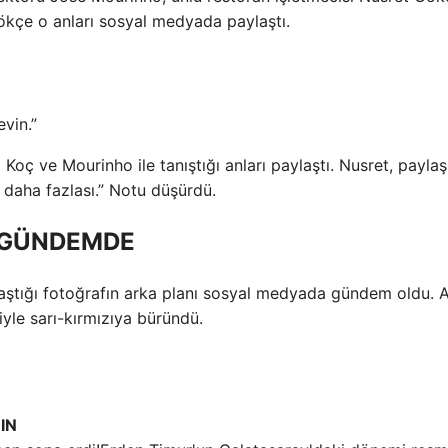
 Gökçe o anları sosyal medyada paylaştı.
vin.”
oç ve Mourinho ile tanıştığı anları paylaştı. Nusret, payla
n daha fazlası.” Notu düşürdü.
 GÜNDEMDE
aştığı fotoğrafın arka planı sosyal medyada gündem oldu. 
le sarı-kırmızıya büründü.
IN