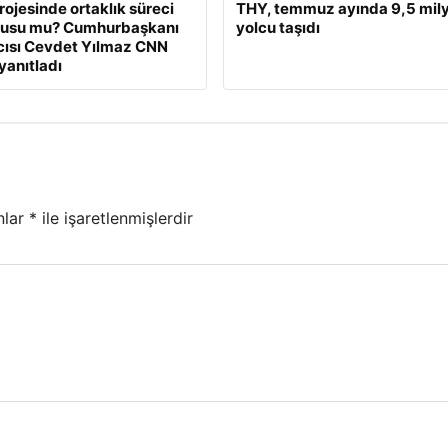
ojesinde ortaklık süreci
THY, temmuz ayında 9,5 mil
nusu mu? Cumhurbaşkanı
yolcu taşıdı
ısı Cevdet Yılmaz CNN
yanıtladı
nlar
*
ile işaretlenmişlerdir