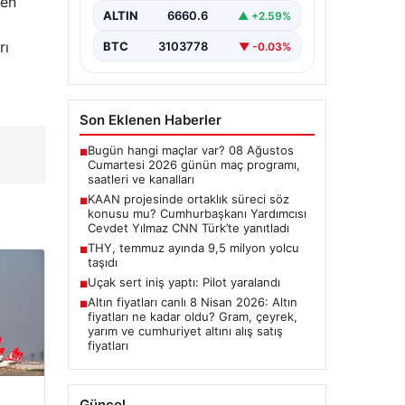
men
ALTIN
6660.6
▲ +2.59%
yanıtladı
Cumhurbaşkanı Yardımcısı Cevdet
rı
BTC
3103778
▼ -0.03%
Yılmaz, CNN Türk canlı yayınında
gündeme ilişkin soruları yanıtladı.
Mekke Ortak…
Son Eklenen Haberler
Bugün hangi maçlar var? 08 Ağustos
■
Cumartesi 2026 günün maç programı,
saatleri ve kanalları
KAAN projesinde ortaklık süreci söz
■
konusu mu? Cumhurbaşkanı Yardımcısı
Cevdet Yılmaz CNN Türk’te yanıtladı
THY, temmuz ayında 9,5 milyon yolcu
■
taşıdı
Uçak sert iniş yaptı: Pilot yaralandı
■
Altın fiyatları canlı 8 Nisan 2026: Altın
■
fiyatları ne kadar oldu? Gram, çeyrek,
yarım ve cumhuriyet altını alış satış
fiyatları
Güncel