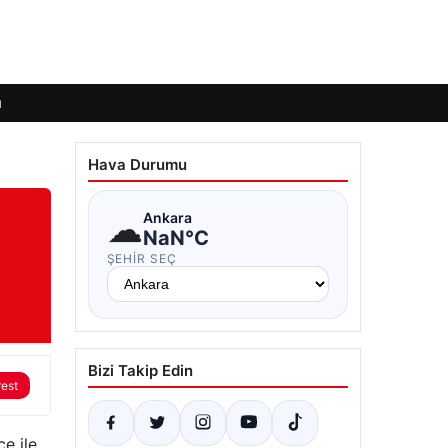
ı
Hava Durumu
☁
Ankara
NaN°C
ŞEHIR SEÇ
Bizi Takip Edin
rest
e ile