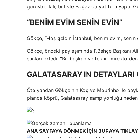
görüştü. İkili, birlikte Boğaz'da yat turu yaptı.
“BENİM EVİM SENİN EVİN”
Gökçe, “Hoş geldin İstanbul, benim evim, senin e
Gökçe, önceki paylaşımında F.Bahçe Başkanı Ali K
şunları ekledi: “Bir başkan ve teknik direktörde
GALATASARAY'IN DETAYLARI
Öte yandan Gökçe'nin Koç ve Mourinho ile payl
planda köprü, Galatasaray şampiyonluğu nedeniy
ANA SAYFAYA DÖNMEK İÇİN BURAYA TIKLAY