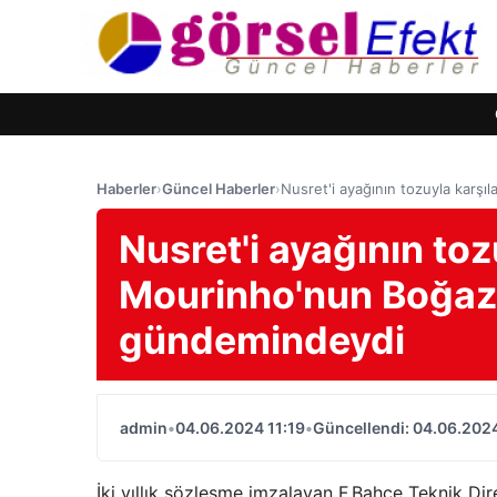
Haberler
›
Güncel Haberler
›
Nusret'i ayağının tozuyla karş
Nusret'i ayağının toz
Mourinho'nun Boğaz 
gündemindeydi
admin
•
04.06.2024 11:19
•
Güncellendi: 04.06.2024
İki yıllık sözleşme imzalayan F.Bahçe Teknik Di