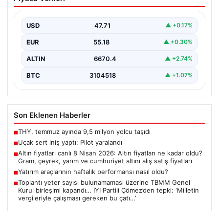
USD
47.71
▲ +0.17%
EUR
55.18
▲ +0.30%
ALTIN
6670.4
▲ +2.74%
BTC
3104518
▲ +1.07%
Son Eklenen Haberler
THY, temmuz ayında 9,5 milyon yolcu taşıdı
■
Uçak sert iniş yaptı: Pilot yaralandı
■
Altın fiyatları canlı 8 Nisan 2026: Altın fiyatları ne kadar oldu?
■
Gram, çeyrek, yarım ve cumhuriyet altını alış satış fiyatları
Yatırım araçlarının haftalık performansı nasıl oldu?
■
Toplantı yeter sayısı bulunamaması üzerine TBMM Genel
■
Kurul birleşimi kapandı… İYİ Partili Çömez’den tepki: ‘Milletin
vergileriyle çalışması gereken bu çatı…’