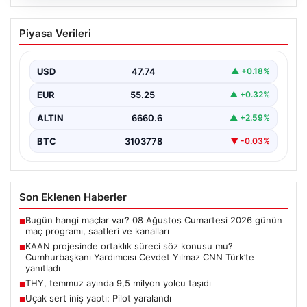
08.08.2026
KAAN projesinde ortaklık süreci söz
Piyasa Verileri
konusu mu? Cumhurbaşkanı Yardımcısı
Cevdet Yılmaz CNN Türk’te yanıtladı
USD
47.74
▲ +0.18%
Cumhurbaşkanı Yardımcısı Cevdet Yılmaz, CNN Türk
canlı yayınında gündeme ilişkin soruları yanıtladı. Mekke
EUR
55.25
▲ +0.32%
Ortak…
ALTIN
6660.6
▲ +2.59%
BTC
3103778
▼ -0.03%
Son Eklenen Haberler
Bugün hangi maçlar var? 08 Ağustos Cumartesi 2026 günün
■
maç programı, saatleri ve kanalları
KAAN projesinde ortaklık süreci söz konusu mu?
■
Cumhurbaşkanı Yardımcısı Cevdet Yılmaz CNN Türk’te
yanıtladı
THY, temmuz ayında 9,5 milyon yolcu taşıdı
■
Uçak sert iniş yaptı: Pilot yaralandı
■