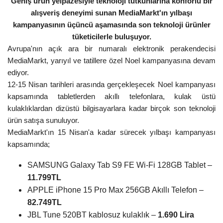
Geniş ürün yelpazesiyle teknoloji tutkunlarına konforlu bir
alışveriş deneyimi sunan MediaMarkt'ın yılbaşı
kampanyasının üçüncü aşamasında son teknoloji ürünler
tüketicilerle buluşuyor.
Avrupa'nın açık ara bir numaralı elektronik perakendecisi
MediaMarkt, yarıyıl ve tatillere özel Noel kampanyasına devam
ediyor.
12-15 Nisan tarihleri ​​arasında gerçekleşecek Noel kampanyası
kapsamında tabletlerden akıllı telefonlara, kulak üstü
kulaklıklardan dizüstü bilgisayarlara kadar birçok son teknoloji
ürün satışa sunuluyor.
MediaMarkt'ın 15 Nisan'a kadar sürecek yılbaşı kampanyası
kapsamında;
SAMSUNG Galaxy Tab S9 FE Wi-Fi 128GB Tablet –
11.799TL
APPLE iPhone 15 Pro Max 256GB Akıllı Telefon –
82.749TL
JBL Tune 520BT kablosuz kulaklık –
1.690 Lira