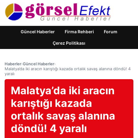
Güncel Haberler
Firma Rehberi
Forum
Çerez Politikası
Haberler
›
Güncel Haberler
›
Malatya’da iki aracın karıştığı kazada ortalık savaş alanına döndü! 4
yaralı
Malatya’da iki aracın
karıştığı kazada
ortalık savaş alanına
döndü! 4 yaralı