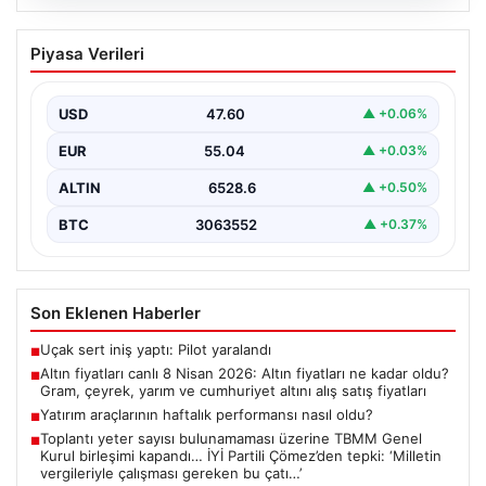
05.08.2026
Altın fiyatları canlı 8 Nisan 2026: Altın
Piyasa Verileri
fiyatları ne kadar oldu? Gram, çeyrek,
yarım ve cumhuriyet altını alış satış
fiyatları
USD
47.60
▲ +0.06%
{ “title”: “8 Nisan 2026 Altın Fiyatları Canlı Takip: Gram,
EUR
55.04
▲ +0.03%
Çeyrek ve Cumhuriyet Altını…
ALTIN
6528.6
▲ +0.50%
BTC
3063552
▲ +0.37%
Son Eklenen Haberler
Uçak sert iniş yaptı: Pilot yaralandı
■
Altın fiyatları canlı 8 Nisan 2026: Altın fiyatları ne kadar oldu?
■
Gram, çeyrek, yarım ve cumhuriyet altını alış satış fiyatları
Yatırım araçlarının haftalık performansı nasıl oldu?
■
Toplantı yeter sayısı bulunamaması üzerine TBMM Genel
■
Kurul birleşimi kapandı… İYİ Partili Çömez’den tepki: ‘Milletin
vergileriyle çalışması gereken bu çatı…’