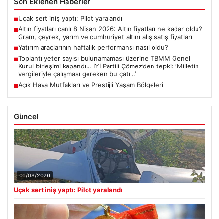
Son Eklenen Haberler
Uçak sert iniş yaptı: Pilot yaralandı
■
Altın fiyatları canlı 8 Nisan 2026: Altın fiyatları ne kadar oldu?
■
Gram, çeyrek, yarım ve cumhuriyet altını alış satış fiyatları
Yatırım araçlarının haftalık performansı nasıl oldu?
■
Toplantı yeter sayısı bulunamaması üzerine TBMM Genel
■
Kurul birleşimi kapandı… İYİ Partili Çömez’den tepki: ‘Milletin
vergileriyle çalışması gereken bu çatı…’
Açık Hava Mutfakları ve Prestijli Yaşam Bölgeleri
■
Güncel
06/08/2026
Uçak sert iniş yaptı: Pilot yaralandı