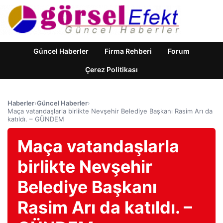
Güncel Haberler
Firma Rehberi
Forum
Çerez Politikası
Haberler
›
Güncel Haberler
›
Maça vatandaşlarla birlikte Nevşehir Belediye Başkanı Rasim Arı da
katıldı. – GÜNDEM
Maça vatandaşlarla
birlikte Nevşehir
Belediye Başkanı
Rasim Arı da katıldı. –