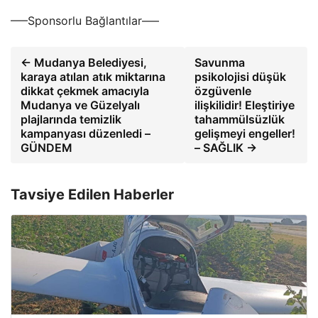
—–Sponsorlu Bağlantılar—–
← Mudanya Belediyesi,
Savunma
karaya atılan atık miktarına
psikolojisi düşük
dikkat çekmek amacıyla
özgüvenle
Mudanya ve Güzelyalı
ilişkilidir! Eleştiriye
plajlarında temizlik
tahammülsüzlük
kampanyası düzenledi –
gelişmeyi engeller!
GÜNDEM
– SAĞLIK →
Tavsiye Edilen Haberler