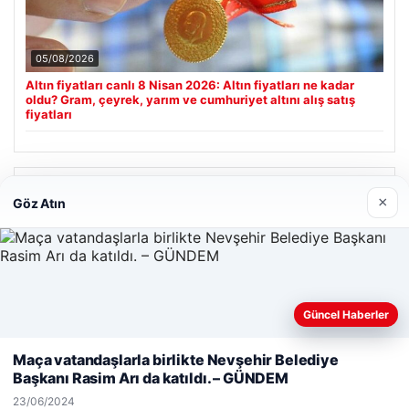
05/08/2026
Altın fiyatları canlı 8 Nisan 2026: Altın fiyatları ne kadar
oldu? Gram, çeyrek, yarım ve cumhuriyet altını alış satış
fiyatları
Son Eklenen Firmalar
×
Göz Atın
Güncel Haberler
Web sitemizi nasıl kullandığınızı daha iyi anlayabilmek,
deneyiminizi kişiselleştirmek ve geliştirmek amacıyla çerezler
Maça vatandaşlarla birlikte Nevşehir Belediye
kullanıyoruz.
Çerez Politikamız
Başkanı Rasim Arı da katıldı. – GÜNDEM
Reddet
Kabul Et
23/06/2024