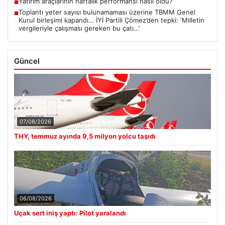
Yatırım araçlarının haftalık performansı nasıl oldu?
■
Toplantı yeter sayısı bulunamaması üzerine TBMM Genel
■
Kurul birleşimi kapandı… İYİ Partili Çömez’den tepki: ‘Milletin
vergileriyle çalışması gereken bu çatı…’
Güncel
07/08/2026
THY, temmuz ayında 9,5 milyon yolcu taşıdı
06/08/2026
Uçak sert iniş yaptı: Pilot yaralandı