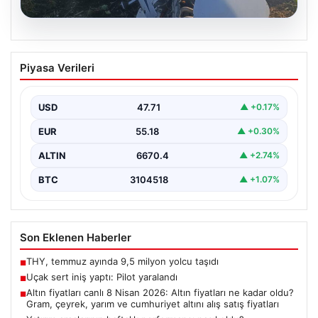
06.08.2026
Uçak sert iniş yaptı: Pilot yaralandı
Piyasa Verileri
USD
47.71
▲ +0.17%
EUR
55.18
▲ +0.30%
ALTIN
6670.4
▲ +2.74%
BTC
3104518
▲ +1.07%
Son Eklenen Haberler
THY, temmuz ayında 9,5 milyon yolcu taşıdı
■
Uçak sert iniş yaptı: Pilot yaralandı
■
Altın fiyatları canlı 8 Nisan 2026: Altın fiyatları ne kadar oldu?
■
Gram, çeyrek, yarım ve cumhuriyet altını alış satış fiyatları