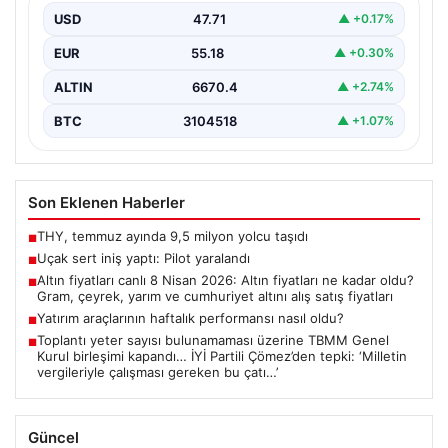
USD
47.71
▲ +0.17%
EUR
55.18
▲ +0.30%
ALTIN
6670.4
▲ +2.74%
BTC
3104518
▲ +1.07%
Son Eklenen Haberler
THY, temmuz ayında 9,5 milyon yolcu taşıdı
■
Uçak sert iniş yaptı: Pilot yaralandı
■
Altın fiyatları canlı 8 Nisan 2026: Altın fiyatları ne kadar oldu?
■
Gram, çeyrek, yarım ve cumhuriyet altını alış satış fiyatları
Yatırım araçlarının haftalık performansı nasıl oldu?
■
Toplantı yeter sayısı bulunamaması üzerine TBMM Genel
■
Kurul birleşimi kapandı… İYİ Partili Çömez’den tepki: ‘Milletin
vergileriyle çalışması gereken bu çatı…’
Güncel