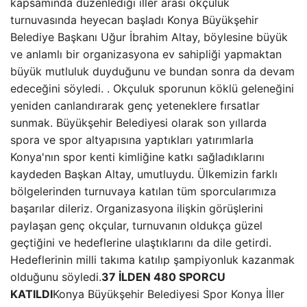
kapsamında düzenlediği iller arası okçuluk
turnuvasında heyecan başladı Konya Büyükşehir
Belediye Başkanı Uğur İbrahim Altay, böylesine büyük
ve anlamlı bir organizasyona ev sahipliği yapmaktan
büyük mutluluk duyduğunu ve bundan sonra da devam
edeceğini söyledi. . Okçuluk sporunun köklü geleneğini
yeniden canlandırarak genç yeteneklere fırsatlar
sunmak. Büyükşehir Belediyesi olarak son yıllarda
spora ve spor altyapısına yaptıkları yatırımlarla
Konya'nın spor kenti kimliğine katkı sağladıklarını
kaydeden Başkan Altay, umutluydu. Ülkemizin farklı
bölgelerinden turnuvaya katılan tüm sporcularımıza
başarılar dileriz. Organizasyona ilişkin görüşlerini
paylaşan genç okçular, turnuvanın oldukça güzel
geçtiğini ve hedeflerine ulaştıklarını da dile getirdi.
Hedeflerinin milli takıma katılıp şampiyonluk kazanmak
olduğunu söyledi.
37 İLDEN 480 SPORCU
KATILDI
Konya Büyükşehir Belediyesi Spor Konya İller