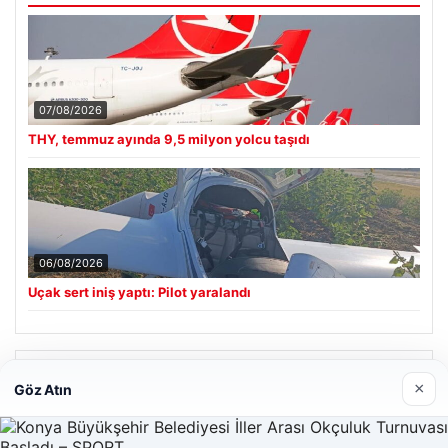
07/08/2026
THY, temmuz ayında 9,5 milyon yolcu taşıdı
06/08/2026
Uçak sert iniş yaptı: Pilot yaralandı
Son Eklenen Firmalar
×
Göz Atın