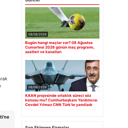
08/08/2026
Bugün hangi maçlar var? 08 Ağustos
Cumartesi 2026 günün maç programı,
saatleri ve kanalları
arak
e
08/08/2026
KAAN projesinde ortaklık süreci söz
konusu mu? Cumhurbaşkanı Yardımcısı
Cevdet Yılmaz CNN Türk’te yanıtladı
ti'ne
Son Eklenen Firmalar