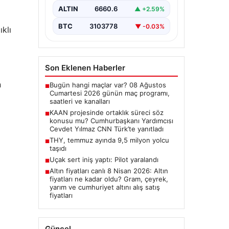
ALTIN
6660.6
▲ +2.59%
yanıtladı
Cumhurbaşkanı Yardımcısı Cevdet
BTC
3103778
▼ -0.03%
klı
Yılmaz, CNN Türk canlı yayınında
gündeme ilişkin soruları yanıtladı.
Mekke Ortak…
Son Eklenen Haberler
n
Bugün hangi maçlar var? 08 Ağustos
■
Cumartesi 2026 günün maç programı,
saatleri ve kanalları
KAAN projesinde ortaklık süreci söz
■
konusu mu? Cumhurbaşkanı Yardımcısı
Cevdet Yılmaz CNN Türk’te yanıtladı
THY, temmuz ayında 9,5 milyon yolcu
■
taşıdı
Uçak sert iniş yaptı: Pilot yaralandı
■
Altın fiyatları canlı 8 Nisan 2026: Altın
■
fiyatları ne kadar oldu? Gram, çeyrek,
yarım ve cumhuriyet altını alış satış
fiyatları
Güncel