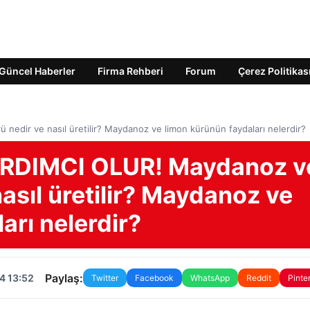
Güncel Haberler
Firma Rehberi
Forum
Çerez Politikas
dir ve nasıl üretilir? Maydanoz ve limon kürünün faydaları nelerdir?
RDIMCI OLUR! Maydanoz v
nasıl üretilir? Maydanoz ve
arı nelerdir?
Paylaş:
4 13:52
Twitter
Facebook
WhatsApp
Reddit
Pinte