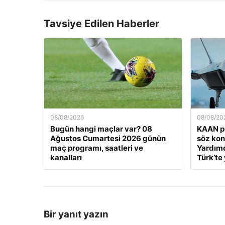
Tavsiye Edilen Haberler
08/08/2026
08/08/20
Bugün hangi maçlar var? 08
KAAN pr
Ağustos Cumartesi 2026 günün
söz ko
maç programı, saatleri ve
Yardımc
kanalları
Türk’te 
Bir yanıt yazın