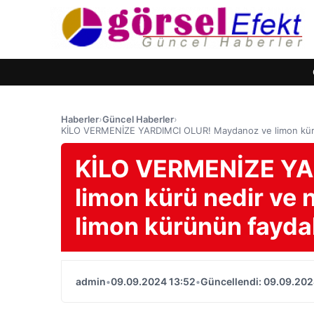
Haberler
›
Güncel Haberler
›
KİLO VERMENİZE YARDIMCI OLUR! Maydanoz ve limon kürü ne
KİLO VERMENİZE YA
limon kürü nedir ve 
limon kürünün faydal
admin
•
09.09.2024 13:52
•
Güncellendi: 09.09.202