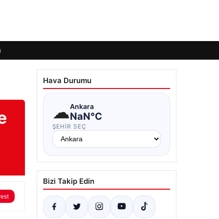
ı
Hava Durumu
☁
Ankara
e
NaN°C
ŞEHIR SEÇ
Bizi Takip Edin
rest