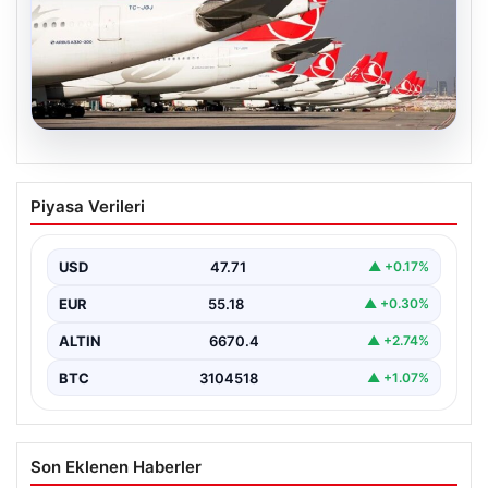
07.08.2026
THY, temmuz ayında 9,5 milyon yolcu
Piyasa Verileri
taşıdı
USD
47.71
▲ +0.17%
EUR
55.18
▲ +0.30%
ALTIN
6670.4
▲ +2.74%
BTC
3104518
▲ +1.07%
Son Eklenen Haberler