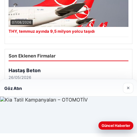
07/08/2026
THY, temmuz ayında 9,5 milyon yolcu taşıdı
Son Eklenen Firmalar
×
Göz Atın
Web sitemizi nasıl kullandığınızı daha iyi anlayabilmek,
Güncel Haberler
deneyiminizi kişiselleştirmek ve geliştirmek amacıyla çerezler
kullanıyoruz.
Çerez Politikamız