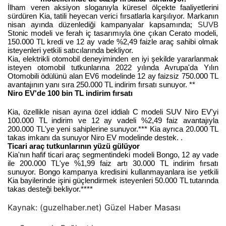
İlham veren aksiyon sloganıyla küresel ölçekte faaliyetlerini
sürdüren Kia, tatili heyecan verici fırsatlarla karşılıyor. Markanın
nisan ayında düzenlediği kampanyalar kapsamında;
SUVB
Stonic modeli ve ferah iç tasarımıyla öne çıkan Cerato modeli,
150.000 TL kredi ve 12 ay vade %2,49 faizle araç sahibi olmak
isteyenleri yetkili satıcılarında bekliyor.
Kia, elektrikli otomobil deneyiminden en iyi şekilde yararlanmak
isteyen otomobil tutkunlarına 2022 yılında Avrupa'da Yılın
Otomobili ödülünü alan EV6 modelinde 12 ay faizsiz 750.000 TL
avantajının yanı sıra 250.000 TL indirim fırsatı sunuyor. **
Niro EV'de 100 bin TL indirim fırsatı
Kia, özellikle nisan ayına özel iddialı C modeli SUV Niro EV'yi
100.000 TL indirim ve 12 ay vadeli %2,49 faiz avantajıyla
200.000 TL'ye yeni sahiplerine sunuyor.*** Kia ayrıca 20.000 TL
takas imkanı da sunuyor Niro EV modelinde destek. .
Ticari araç tutkunlarının yüzü gülüyor
Kia'nın hafif ticari araç segmentindeki modeli Bongo, 12 ay vade
ile 200.000 TL'ye %1,99 faiz artı 30.000 TL indirim fırsatı
sunuyor. Bongo kampanya kredisini kullanmayanlara ise yetkili
Kia bayilerinde işini güçlendirmek isteyenleri 50.000 TL tutarında
takas desteği bekliyor.****
Kaynak: (guzelhaber.net) Güzel Haber Masası