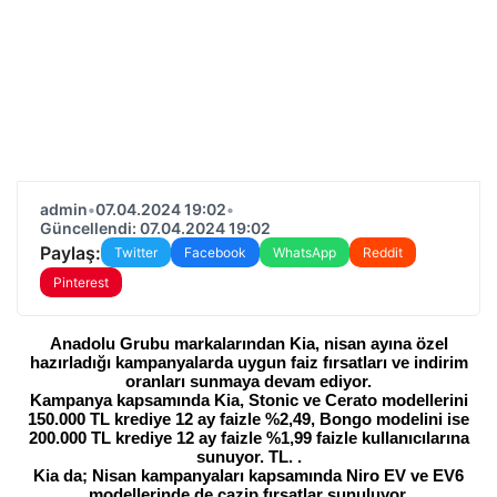
admin
•
07.04.2024 19:02
•
Güncellendi: 07.04.2024 19:02
Paylaş:
Twitter
Facebook
WhatsApp
Reddit
Pinterest
Anadolu Grubu markalarından Kia, nisan ayına özel
hazırladığı kampanyalarda uygun faiz fırsatları ve indirim
oranları sunmaya devam ediyor.
Kampanya kapsamında Kia, Stonic ve Cerato modellerini
150.000 TL krediye 12 ay faizle %2,49, Bongo modelini ise
200.000 TL krediye 12 ay faizle %1,99 faizle kullanıcılarına
sunuyor. TL. .
Kia da; Nisan kampanyaları kapsamında Niro EV ve EV6
modellerinde de cazip fırsatlar sunuluyor.