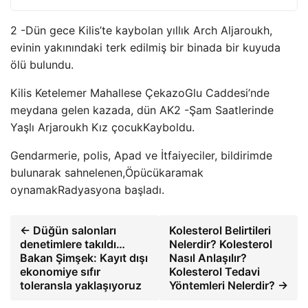
2 -Dün gece Kilis’te kaybolan yıllık Arch Aljaroukh,
evinin yakınındaki terk edilmiş bir binada bir kuyuda
ölü bulundu.
Kilis Ketelemer Mahallese
Çekazo
Glu Caddesi’nde
meydana gelen kazada,
dün AK
2 -Şam Saatlerinde
Yaşlı Arjaroukh Kız
çocuk
Kayboldu.
Gendarmerie, polis, Apad ve İtfaiyeciler, bildirimde
bulunarak sahnelenen,
Öpücük
aramak
oynamak
Radyasyona başladı.
← Düğün salonları
Kolesterol Belirtileri
denetimlere takıldı…
Nelerdir? Kolesterol
Bakan Şimşek: Kayıt dışı
Nasıl Anlaşılır?
ekonomiye sıfır
Kolesterol Tedavi
toleransla yaklaşıyoruz
Yöntemleri Nelerdir? →