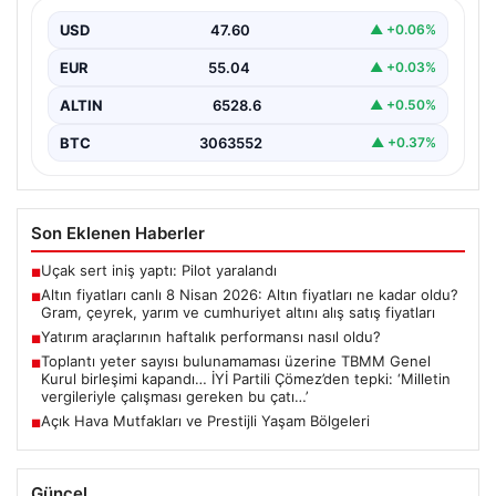
yarım ve cumhuriyet altını alış satış
fiyatları
USD
47.60
▲ +0.06%
{ “title”: “8 Nisan 2026 Altın Fiyatları Canlı Takip: Gram,
EUR
55.04
▲ +0.03%
Çeyrek ve Cumhuriyet Altını…
ALTIN
6528.6
▲ +0.50%
BTC
3063552
▲ +0.37%
Son Eklenen Haberler
Uçak sert iniş yaptı: Pilot yaralandı
■
Altın fiyatları canlı 8 Nisan 2026: Altın fiyatları ne kadar oldu?
■
Gram, çeyrek, yarım ve cumhuriyet altını alış satış fiyatları
Yatırım araçlarının haftalık performansı nasıl oldu?
■
Toplantı yeter sayısı bulunamaması üzerine TBMM Genel
■
Kurul birleşimi kapandı… İYİ Partili Çömez’den tepki: ‘Milletin
vergileriyle çalışması gereken bu çatı…’
Açık Hava Mutfakları ve Prestijli Yaşam Bölgeleri
■
Güncel