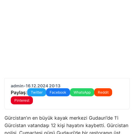
admin
•
16.12.2024 20:13
Paylaş:
Twitter
Facebook
WhatsApp
Reddit
Pinterest
Gürcistan’ın en büyük kayak merkezi Gudauri’de 1’i
Gürcistan vatandaşı 12 kişi hayatını kaybetti. Gürcistan
polisi, Cumartesi günü Gudauri’de bir restoranın üst