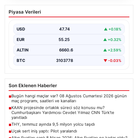
KAAN projesinde ortaklık süreci söz
Piyasa Verileri
konusu mu? Cumhurbaşkanı Yardımcısı
Cevdet Yılmaz CNN Türk’te yanıtladı
USD
47.74
▲ +0.18%
Cumhurbaşkanı Yardımcısı Cevdet Yılmaz, CNN Türk
canlı yayınında gündeme ilişkin soruları yanıtladı. Mekke
EUR
55.25
▲ +0.32%
Ortak…
ALTIN
6660.6
▲ +2.59%
BTC
3103778
▼ -0.03%
Son Eklenen Haberler
Bugün hangi maçlar var? 08 Ağustos Cumartesi 2026 günün
■
maç programı, saatleri ve kanalları
KAAN projesinde ortaklık süreci söz konusu mu?
■
Cumhurbaşkanı Yardımcısı Cevdet Yılmaz CNN Türk’te
yanıtladı
THY, temmuz ayında 9,5 milyon yolcu taşıdı
■
Uçak sert iniş yaptı: Pilot yaralandı
■
Altın fiyatları canlı 8 Nisan 2026: Altın fiyatları ne kadar oldu?