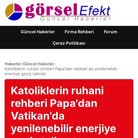
Güncel Haberler
Firma Rehberi
Forum
Çerez Politikası
Haberler
›
Güncel Haberler
›
Katoliklerin ruhani rehberi Papa'dan Vatikan'da yenilenebilir
enerjiye geçiş talimatı
Katoliklerin ruhani
rehberi Papa'dan
Vatikan'da
yenilenebilir enerjiye