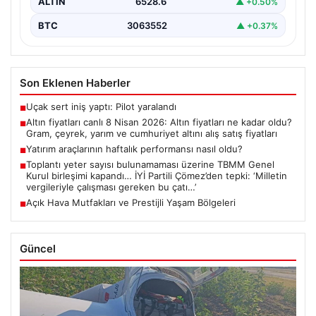
ALTIN
6528.6
▲ +0.50%
BTC
3063552
▲ +0.37%
Son Eklenen Haberler
Uçak sert iniş yaptı: Pilot yaralandı
■
Altın fiyatları canlı 8 Nisan 2026: Altın fiyatları ne kadar oldu?
■
Gram, çeyrek, yarım ve cumhuriyet altını alış satış fiyatları
Yatırım araçlarının haftalık performansı nasıl oldu?
■
Toplantı yeter sayısı bulunamaması üzerine TBMM Genel
■
Kurul birleşimi kapandı… İYİ Partili Çömez’den tepki: ‘Milletin
vergileriyle çalışması gereken bu çatı…’
Açık Hava Mutfakları ve Prestijli Yaşam Bölgeleri
■
Güncel