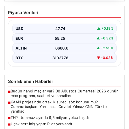
08.08.2026
KAAN projesinde ortaklık süreci söz
Piyasa Verileri
konusu mu? Cumhurbaşkanı Yardımcısı
Cevdet Yılmaz CNN Türk’te yanıtladı
USD
47.74
▲ +0.18%
Cumhurbaşkanı Yardımcısı Cevdet Yılmaz, CNN Türk
canlı yayınında gündeme ilişkin soruları yanıtladı. Mekke
EUR
55.25
▲ +0.32%
Ortak…
ALTIN
6660.6
▲ +2.59%
BTC
3103778
▼ -0.03%
Son Eklenen Haberler
Bugün hangi maçlar var? 08 Ağustos Cumartesi 2026 günün
■
maç programı, saatleri ve kanalları
KAAN projesinde ortaklık süreci söz konusu mu?
■
Cumhurbaşkanı Yardımcısı Cevdet Yılmaz CNN Türk’te
yanıtladı
THY, temmuz ayında 9,5 milyon yolcu taşıdı
■
Uçak sert iniş yaptı: Pilot yaralandı
■