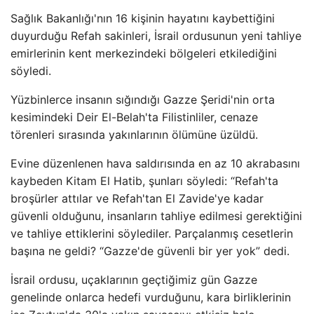
Sağlık Bakanlığı'nın 16 kişinin hayatını kaybettiğini
duyurduğu Refah sakinleri, İsrail ordusunun yeni tahliye
emirlerinin kent merkezindeki bölgeleri etkilediğini
söyledi.
Yüzbinlerce insanın sığındığı Gazze Şeridi'nin orta
kesimindeki Deir El-Belah'ta Filistinliler, cenaze
törenleri sırasında yakınlarının ölümüne üzüldü.
Evine düzenlenen hava saldırısında en az 10 akrabasını
kaybeden Kitam El Hatib, şunları söyledi: “Refah'ta
broşürler attılar ve Refah'tan El Zavide'ye kadar
güvenli olduğunu, insanların tahliye edilmesi gerektiğini
ve tahliye ettiklerini söylediler. Parçalanmış cesetlerin
başına ne geldi? “Gazze'de güvenli bir yer yok” dedi.
İsrail ordusu, uçaklarının geçtiğimiz gün Gazze
genelinde onlarca hedefi vurduğunu, kara birliklerinin