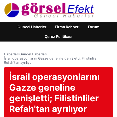
Güncel Haberler
Firma Rehberi
Forum
Çerez Politikası
Haberler
›
Güncel Haberler
›
İsrail operasyonlarını Gazze geneline genişletti; Filistinliler
Refah'tan ayrılıyor
İsrail operasyonlarını
Gazze geneline
genişletti; Filistinliler
Refah'tan ayrılıyor