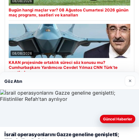
08/08/2026
Bugün hangi maçlar var? 08 Ağustos Cumartesi 2026 günün
maç programı, saatleri ve kanalları
08/08/2026
KAAN projesinde ortaklık süreci söz konusu mu?
Cumhurbaşkanı Yardımcısı Cevdet Yılmaz CNN Türk’te
yanıtladı
×
Göz Atın
Son Eklenen Firmalar
Enes Kaplan Avukatlık Bürosu
28/04/2026
Güncel Haberler
Web sitemizi nasıl kullandığınızı daha iyi anlayabilmek,
deneyiminizi kişiselleştirmek ve geliştirmek amacıyla çerezler
İsrail operasyonlarını Gazze geneline genişletti;
kullanıyoruz.
Çerez Politikamız