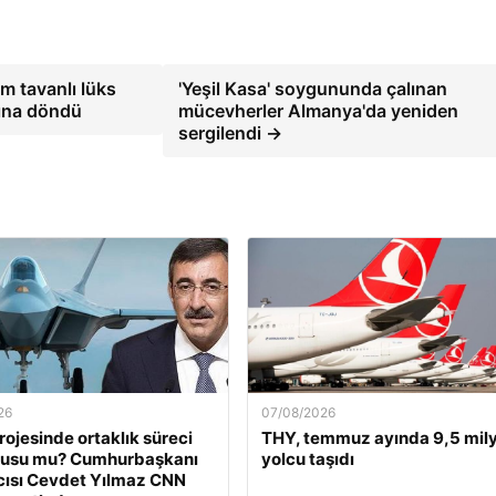
m tavanlı lüks
'Yeşil Kasa' soygununda çalınan
ına döndü
mücevherler Almanya'da yeniden
sergilendi →
26
07/08/2026
ojesinde ortaklık süreci
THY, temmuz ayında 9,5 mil
nusu mu? Cumhurbaşkanı
yolcu taşıdı
ısı Cevdet Yılmaz CNN