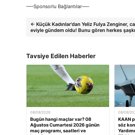
—–Sponsorlu Bağlantılar—–
← Küçük Kadınlar'dan Yeliz Fulya Zenginer, ca
eviyle gündem oldu! Bunu gören herkes şaşk
Tavsiye Edilen Haberler
08/08/2026
08/08/20
Bugün hangi maçlar var? 08
KAAN pr
Ağustos Cumartesi 2026 günün
söz ko
maç programı, saatleri ve
Yardımc