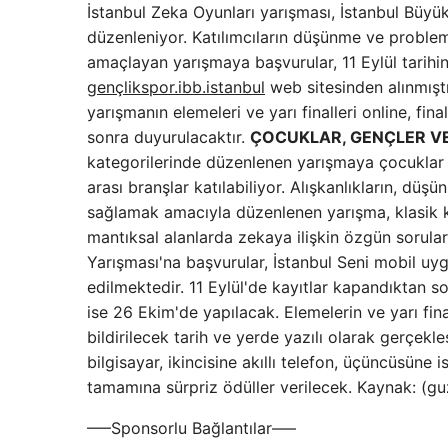
İstanbul Zeka Oyunları yarışması, İstanbul Büyükş
düzenleniyor. Katılımcıların düşünme ve problem
amaçlayan yarışmaya başvurular, 11 Eylül tarihi
gençlikspor.ibb.istanbul
web sitesinden alınmıştı
yarışmanın elemeleri ve yarı finalleri online, fina
sonra duyurulacaktır.
ÇOCUKLAR, GENÇLER VE 
kategorilerinde düzenlenen yarışmaya çocuklar iç
arası branşlar katılabiliyor. Alışkanlıkların, dü
sağlamak amacıyla düzenlenen yarışma, klasik ka
mantıksal alanlarda zekaya ilişkin özgün sorul
Yarışması'na başvurular, İstanbul Seni mobil uy
edilmektedir. 11 Eylül'de kayıtlar kapandıktan son
ise 26 Ekim'de yapılacak. Elemelerin ve yarı final
bildirilecek tarih ve yerde yazılı olarak gerçekl
bilgisayar, ikincisine akıllı telefon, üçüncüsüne 
tamamına sürpriz ödüller verilecek. Kaynak: (g
—–Sponsorlu Bağlantılar—–