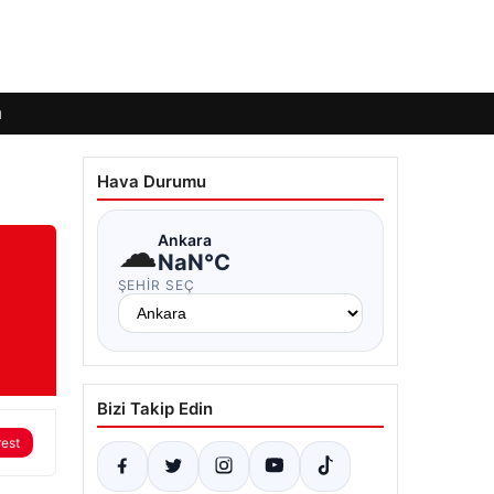
ı
Hava Durumu
☁
Ankara
NaN°C
ŞEHIR SEÇ
Bizi Takip Edin
rest