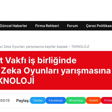
Güncel Haberler
Firma Rehberi
Forum
Çerez Politikas
nbul Zeka Oyunları yarışmasına kayıtlar başladı – TEKNOLOJİ
 Vakfı iş birliğinde
 Zeka Oyunları yarışmasına
TEKNOLOJİ
Paylaş:
 03:15
Twitter
Facebook
WhatsApp
Reddit
Pinte