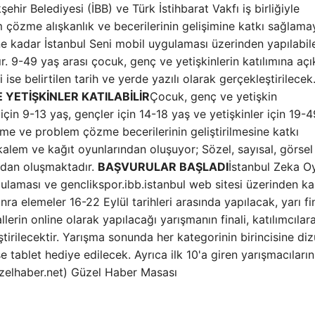
ehir Belediyesi (İBB) ve Türk İstihbarat Vakfı iş birliğiyle
 çözme alışkanlık ve becerilerinin gelişimine katkı sağlama
ne kadar İstanbul Seni mobil uygulaması üzerinden yapılabil
r. 9-49 yaş arası çocuk, genç ve yetişkinlerin katılımına açı
li ise belirtilen tarih ve yerde yazılı olarak gerçekleştirilece
YETİŞKİNLER KATILABİLİR
Çocuk, genç ve yetişkin
in 9-13 yaş, gençler için 14-18 yaş ve yetişkinler için 19-
şünme ve problem çözme becerilerinin geliştirilmesine katkı
lem ve kağıt oyunlarından oluşuyor; Sözel, sayısal, görsel
ardan oluşmaktadır.
BAŞVURULAR BAŞLADI
İstanbul Zeka Oy
gulaması ve genclikspor.ibb.istanbul web sitesi üzerinden ka
ra elemeler 16-22 Eylül tarihleri ​​arasında yapılacak, yarı fi
lerin online olarak yapılacağı yarışmanın finali, katılımcılar
eştirilecektir. Yarışma sonunda her kategorinin birincisine di
ise tablet hediye edilecek. Ayrıca ilk 10'a giren yarışmacıların
uzelhaber.net) Güzel Haber Masası