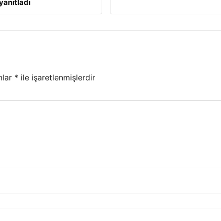
yanıtladı
nlar
*
ile işaretlenmişlerdir