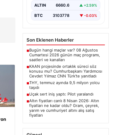
ALTIN
6660.6
▲ +2.59%
yanıtladı
Cumhurbaşkanı Yardımcısı Cevdet
BTC
3103778
▼ -0.03%
Yılmaz, CNN Türk canlı yayınında
gündeme ilişkin soruları yanıtladı.
Mekke Ortak…
Son Eklenen Haberler
Bugün hangi maçlar var? 08 Ağustos
■
Cumartesi 2026 günün maç programı,
saatleri ve kanalları
KAAN projesinde ortaklık süreci söz
■
konusu mu? Cumhurbaşkanı Yardımcısı
Cevdet Yılmaz CNN Türk’te yanıtladı
THY, temmuz ayında 9,5 milyon yolcu
■
taşıdı
Uçak sert iniş yaptı: Pilot yaralandı
■
Altın fiyatları canlı 8 Nisan 2026: Altın
■
fiyatları ne kadar oldu? Gram, çeyrek,
yarım ve cumhuriyet altını alış satış
fiyatları
yon
Güncel