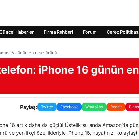
Güncel Haberler
Firma Rehberi
Forum
Çerez Politikas
iPhone 16 günün en ucuz ürünü
telefon: iPhone 16 günün en
Paylaş:
Twitter
Facebook
WhatsApp
Reddit
Pinte
Phone 16 artık daha da güçlü! Üstelik şu anda Amazon’da gü
ömrü ve yenilikçi özellikleriyle iPhone 16, hayatınızı kolaylaşt