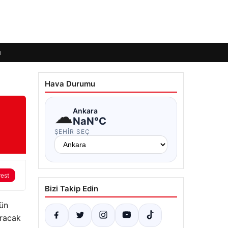
ı
Hava Durumu
☁
Ankara
NaN°C
ŞEHIR SEÇ
rest
Bizi Takip Edin
nün
ıracak