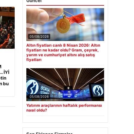
Güncel
05/08/2026
Altın fiyatları canlı 8 Nisan 2026: Altın
fiyatları ne kadar oldu? Gram, çeyrek,
yarım ve cumhuriyet altını alış satış
fiyatları
M
… İYİ
etin
n bu
05/08/2026
Yatırım araçlarının haftalık performansı
nasıl oldu?