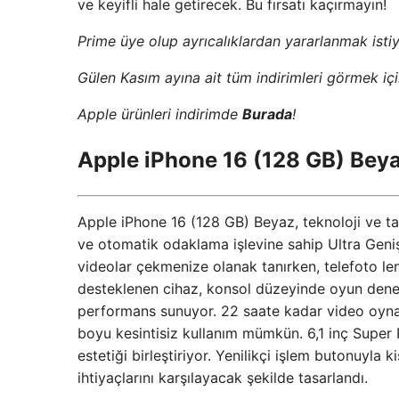
ve keyifli hale getirecek. Bu fırsatı kaçırmayın!
Prime üye olup ayrıcalıklardan yararlanmak isti
Gülen Kasım ayına ait tüm indirimleri görmek iç
Apple ürünleri indirimde
Burada
!
Apple iPhone 16 (128 GB) Bey
Apple iPhone 16 (128 GB) Beyaz, teknoloji ve 
ve otomatik odaklama işlevine sahip Ultra Geniş
videolar çekmenize olanak tanırken, telefoto len
desteklenen cihaz, konsol düzeyinde oyun deneyi
performans sunuyor. 22 saate kadar video oyn
boyu kesintisiz kullanım mümkün. 6,1 inç Super 
estetiği birleştiriyor. Yenilikçi işlem butonuyla
ihtiyaçlarını karşılayacak şekilde tasarlandı.