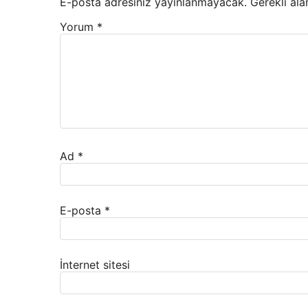
E-posta adresiniz yayınlanmayacak.
Gerekli ala
Yorum
*
Ad
*
E-posta
*
İnternet sitesi