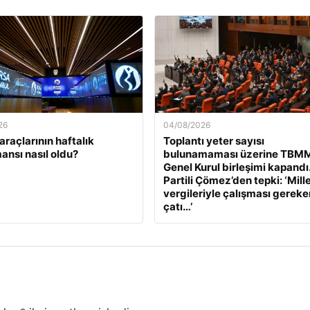
26
04/08/2026
araçlarının haftalık
Toplantı yeter sayısı
ansı nasıl oldu?
bulunamaması üzerine TBM
Genel Kurul birleşimi kapandı
Partili Çömez’den tepki: ‘Mill
vergileriyle çalışması gereke
çatı…’