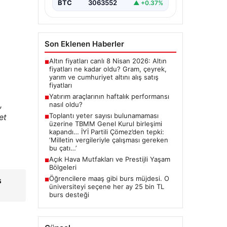
BTC
3063552
▲ +0.37%
Son Eklenen Haberler
Altın fiyatları canlı 8 Nisan 2026: Altın
■
fiyatları ne kadar oldu? Gram, çeyrek,
yarım ve cumhuriyet altını alış satış
fiyatları
Yatırım araçlarının haftalık performansı
■
,
nasıl oldu?
Toplantı yeter sayısı bulunamaması
et
■
üzerine TBMM Genel Kurul birleşimi
kapandı… İYİ Partili Çömez’den tepki:
‘Milletin vergileriyle çalışması gereken
bu çatı…’
Açık Hava Mutfakları ve Prestijli Yaşam
■
Bölgeleri
Öğrencilere maaş gibi burs müjdesi. O
s
■
üniversiteyi seçene her ay 25 bin TL
burs desteği