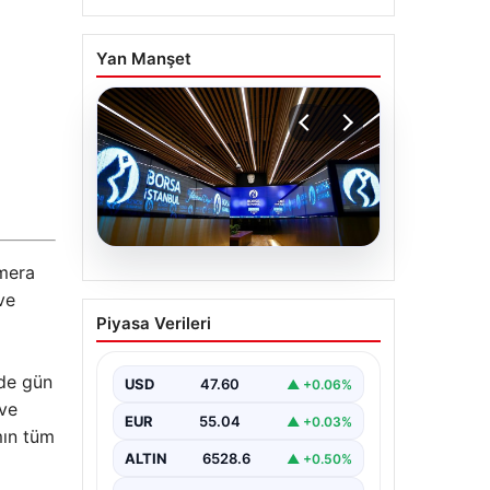
Yan Manşet
amera
05.08.2026
ve
Yatırım araçlarının
Piyasa Verileri
haftalık performansı
nasıl oldu?
de gün
USD
47.60
▲ +0.06%
Borsa İstanbul'da işlem gören
hisse senetleri, haftalık bazda
 ve
EUR
55.04
▲ +0.03%
ortalama yüzde 0,27 değer
mın tüm
kaybederken, altının…
ALTIN
6528.6
▲ +0.50%