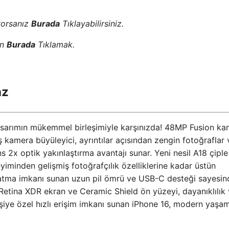
yorsanız
Burada
Tıklayabilirsiniz.
in
Burada
Tıklamak.
az
tasarımın mükemmel birleşimiyle karşınızda! 48MP Fusion k
 kamera büyüleyici, ayrıntılar açısından zengin fotoğraflar 
s 2x optik yakınlaştırma avantajı sunar. Yeni nesil A18 çiple
minden gelişmiş fotoğrafçılık özelliklerine kadar üstün
atma imkanı sunan uzun pil ömrü ve USB-C desteği sayesin
Retina XDR ekran ve Ceramic Shield ön yüzeyi, dayanıklılık
 kişiye özel hızlı erişim imkanı sunan iPhone 16, modern yaşa