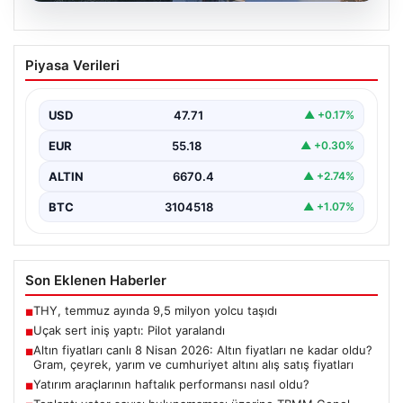
06.08.2026
Uçak sert iniş yaptı: Pilot yaralandı
Piyasa Verileri
USD
47.71
▲ +0.17%
EUR
55.18
▲ +0.30%
ALTIN
6670.4
▲ +2.74%
BTC
3104518
▲ +1.07%
Son Eklenen Haberler
THY, temmuz ayında 9,5 milyon yolcu taşıdı
■
Uçak sert iniş yaptı: Pilot yaralandı
■
Altın fiyatları canlı 8 Nisan 2026: Altın fiyatları ne kadar oldu?
■
Gram, çeyrek, yarım ve cumhuriyet altını alış satış fiyatları
Yatırım araçlarının haftalık performansı nasıl oldu?
■