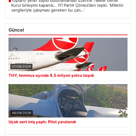
Toplantı yeter sayısı bulunamaması üzerine TBMM Genel
■
Kurul birleşimi kapandı… İYİ Partili Çömez’den tepki: ‘Milletin
vergileriyle çalışması gereken bu çatı…’
Güncel
07/08/2026
THY, temmuz ayında 9,5 milyon yolcu taşıdı
06/08/2026
Uçak sert iniş yaptı: Pilot yaralandı