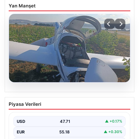
Yan Manşet
06.08.2026
Uçak sert iniş yaptı: Pilot yaralandı
Piyasa Verileri
USD
47.71
▲ +0.17%
EUR
55.18
▲ +0.30%