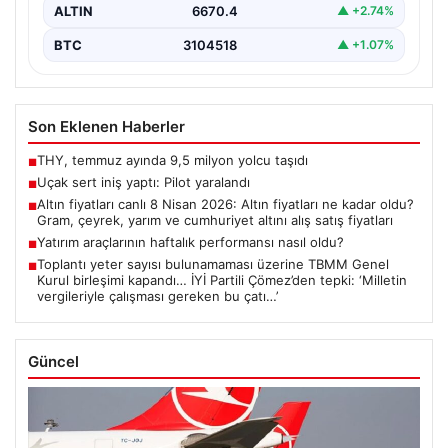
ALTIN
6670.4
▲ +2.74%
BTC
3104518
▲ +1.07%
Son Eklenen Haberler
THY, temmuz ayında 9,5 milyon yolcu taşıdı
■
Uçak sert iniş yaptı: Pilot yaralandı
■
Altın fiyatları canlı 8 Nisan 2026: Altın fiyatları ne kadar oldu?
■
Gram, çeyrek, yarım ve cumhuriyet altını alış satış fiyatları
Yatırım araçlarının haftalık performansı nasıl oldu?
■
Toplantı yeter sayısı bulunamaması üzerine TBMM Genel
■
Kurul birleşimi kapandı… İYİ Partili Çömez’den tepki: ‘Milletin
vergileriyle çalışması gereken bu çatı…’
Güncel