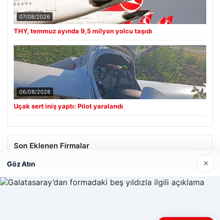
07/08/2026
THY, temmuz ayında 9,5 milyon yolcu taşıdı
06/08/2026
Uçak sert iniş yaptı: Pilot yaralandı
Son Eklenen Firmalar
×
Göz Atın