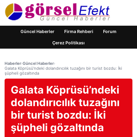
Güncel Haberler
Firma Rehberi
Forum
Çerez Politikası
Haberler
›
Güncel Haberler
›
Galata Köprüsü’ndeki dolandırıcılık tuzağını bir turist bozdu: İki
şüpheli gözaltında
Galata Köprüsü’ndeki
dolandırıcılık tuzağını
bir turist bozdu: İki
şüpheli gözaltında