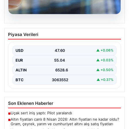
05.08.2026
Altın fiyatları canlı 8 Nisan 2026: Altın
Piyasa Verileri
fiyatları ne kadar oldu? Gram, çeyrek,
yarım ve cumhuriyet altını alış satış
fiyatları
USD
47.60
▲ +0.06%
{ “title”: “8 Nisan 2026 Altın Fiyatları Canlı Takip: Gram,
EUR
55.04
▲ +0.03%
Çeyrek ve Cumhuriyet Altını…
ALTIN
6528.6
▲ +0.50%
BTC
3063552
▲ +0.37%
Son Eklenen Haberler
Uçak sert iniş yaptı: Pilot yaralandı
■
Altın fiyatları canlı 8 Nisan 2026: Altın fiyatları ne kadar oldu?
■
Gram, çeyrek, yarım ve cumhuriyet altını alış satış fiyatları