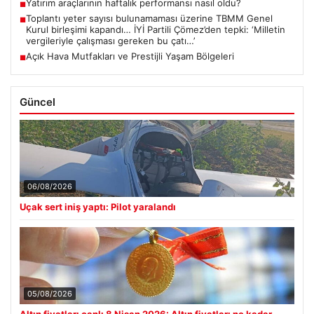
Yatırım araçlarının haftalık performansı nasıl oldu?
■
Toplantı yeter sayısı bulunamaması üzerine TBMM Genel
■
Kurul birleşimi kapandı… İYİ Partili Çömez’den tepki: ‘Milletin
vergileriyle çalışması gereken bu çatı…’
Açık Hava Mutfakları ve Prestijli Yaşam Bölgeleri
■
Güncel
06/08/2026
Uçak sert iniş yaptı: Pilot yaralandı
05/08/2026
Altın fiyatları canlı 8 Nisan 2026: Altın fiyatları ne kadar