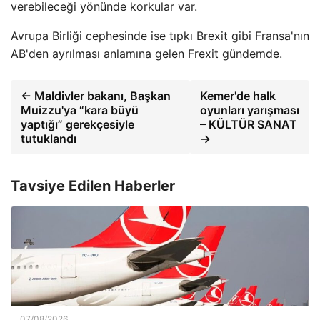
verebileceği yönünde korkular var.
Avrupa Birliği cephesinde ise tıpkı Brexit gibi Fransa'nın
AB'den ayrılması anlamına gelen Frexit gündemde.
← Maldivler bakanı, Başkan
Kemer'de halk
Muizzu'ya “kara büyü
oyunları yarışması
yaptığı” gerekçesiyle
– KÜLTÜR SANAT
tutuklandı
→
Tavsiye Edilen Haberler
07/08/2026