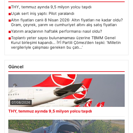
THY, temmuz ayında 9,5 milyon yolcu taşıdı
■
Uçak sert iniş yaptı: Pilot yaralandı
■
Altın fiyatları canlı 8 Nisan 2026: Altın fiyatları ne kadar oldu?
■
Gram, çeyrek, yarım ve cumhuriyet altını alış satış fiyatları
Yatırım araçlarının haftalık performansı nasıl oldu?
■
Toplantı yeter sayısı bulunamaması üzerine TBMM Genel
■
Kurul birleşimi kapandı… İYİ Partili Çömez’den tepki: ‘Milletin
vergileriyle çalışması gereken bu çatı…’
Güncel
07/08/2026
THY, temmuz ayında 9,5 milyon yolcu taşıdı