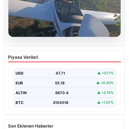
06.08.2026
Uçak sert iniş yaptı: Pilot yaralandı
Piyasa Verileri
USD
47.71
▲ +0.17%
EUR
55.18
▲ +0.30%
ALTIN
6670.4
▲ +2.74%
BTC
3104518
▲ +1.07%
Son Eklenen Haberler