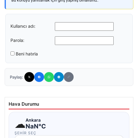
Bu konuyu yanıtlamak için giriş yapmış olmalısınız.
Kullanıcı adı:
Parola:
Beni hatırla
Paylaş:
Hava Durumu
☁
Ankara
NaN°C
ŞEHIR SEÇ