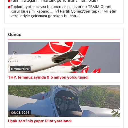
Yatırım araçlarının haftalık performansı nasıl oldu?
■
Toplantı yeter sayısı bulunamaması üzerine TBMM Genel
■
Kurul birleşimi kapandı… İYİ Partili Çömez’den tepki: ‘Milletin
vergileriyle çalışması gereken bu çatı…’
Güncel
07/08/2026
THY, temmuz ayında 9,5 milyon yolcu taşıdı
06/08/2026
Uçak sert iniş yaptı: Pilot yaralandı