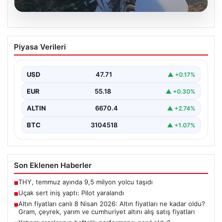
06.08.2026
Uçak sert iniş yaptı: Pilot yaralandı
Piyasa Verileri
USD
47.71
▲ +0.17%
EUR
55.18
▲ +0.30%
ALTIN
6670.4
▲ +2.74%
BTC
3104518
▲ +1.07%
Son Eklenen Haberler
THY, temmuz ayında 9,5 milyon yolcu taşıdı
■
Uçak sert iniş yaptı: Pilot yaralandı
■
Altın fiyatları canlı 8 Nisan 2026: Altın fiyatları ne kadar oldu?
■
Gram, çeyrek, yarım ve cumhuriyet altını alış satış fiyatları