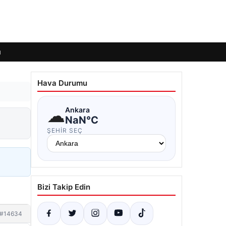
ı
Hava Durumu
☁
Ankara
NaN°C
ŞEHIR SEÇ
Bizi Takip Edin
#14634