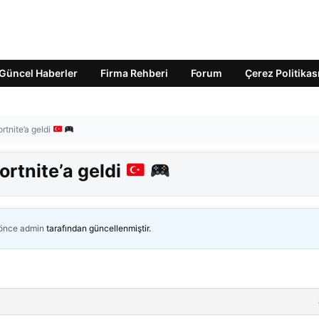
Güncel Haberler
Firma Rehberi
Forum
Çerez Politikas
ortnite’a geldi
ortnite’a geldi
 önce
admin
tarafından güncellenmiştir.