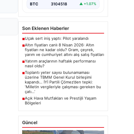
BTC
3104518
▲ +1.07%
Son Eklenen Haberler
Uçak sert iniş yaptı: Pilot yaralandı
■
Altın fiyatları canlı 8 Nisan 2026: Altın
■
fiyatları ne kadar oldu? Gram, çeyrek,
yarım ve cumhuriyet altını alış satış fiyatları
Yatırım araçlarının haftalık performansı
■
nasıl oldu?
Toplantı yeter sayısı bulunamaması
■
üzerine TBMM Genel Kurul birleşimi
kapandı… İYİ Partili Çömez’den tepki:
‘Milletin vergileriyle çalışması gereken bu
çatı…’
Açık Hava Mutfakları ve Prestijli Yaşam
■
Bölgeleri
Güncel