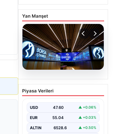
Yan Manşet
05.08.2026
Yatırım araçlarının haftalık
Piyasa Verileri
performansı nasıl oldu?
Borsa İstanbul'da işlem gören hisse
senetleri, haftalık bazda ortalama
USD
47.60
▲ +0.06%
yüzde 0,27 değer kaybederken,
altının…
EUR
55.04
▲ +0.03%
ALTIN
6528.6
▲ +0.50%