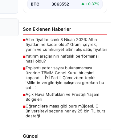
BTC
3063552
▲ +0.37%
Son Eklenen Haberler
Altın fiyatları canlı 8 Nisan 2026: Altın
■
fiyatları ne kadar oldu? Gram, çeyrek,
yarım ve cumhuriyet altını alış satış fiyatları
Yatırım araçlarının haftalık performansı
■
nasıl oldu?
Toplantı yeter sayısı bulunamaması
■
üzerine TBMM Genel Kurul birleşimi
kapandı… İYİ Partili Çömez’den tepki:
‘Milletin vergileriyle çalışması gereken bu
çatı…’
Açık Hava Mutfakları ve Prestijli Yaşam
■
Bölgeleri
Öğrencilere maaş gibi burs müjdesi. O
■
üniversiteyi seçene her ay 25 bin TL burs
desteği
Güncel