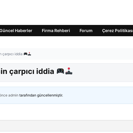
Güncel Haberler
Firma Rehberi
Forum
Çerez Politikas
in çarpıcı iddia
çin çarpıcı iddia
 önce
admin
tarafından güncellenmiştir.