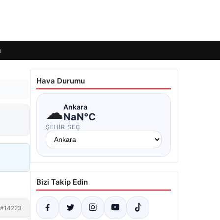
ı
Hava Durumu
☁
Ankara
NaN°C
ŞEHIR SEÇ
Bizi Takip Edin
#14223