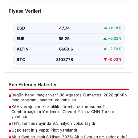
KAAN projesinde ortaklık süreci söz
Piyasa Verileri
konusu mu? Cumhurbaşkanı Yardımcısı
Cevdet Yılmaz CNN Türk’te yanıtladı
USD
47.74
▲ +0.18%
Cumhurbaşkanı Yardımcısı Cevdet Yılmaz, CNN Türk
canlı yayınında gündeme ilişkin soruları yanıtladı. Mekke
EUR
55.25
▲ +0.32%
Ortak…
ALTIN
6660.6
▲ +2.59%
BTC
3103778
▼ -0.03%
Son Eklenen Haberler
Bugün hangi maçlar var? 08 Ağustos Cumartesi 2026 günün
■
maç programı, saatleri ve kanalları
KAAN projesinde ortaklık süreci söz konusu mu?
■
Cumhurbaşkanı Yardımcısı Cevdet Yılmaz CNN Türk’te
yanıtladı
THY, temmuz ayında 9,5 milyon yolcu taşıdı
■
Uçak sert iniş yaptı: Pilot yaralandı
■
Altın fiyatları canlı 8 Nisan 2026: Altın fiyatları ne kadar oldu?
■