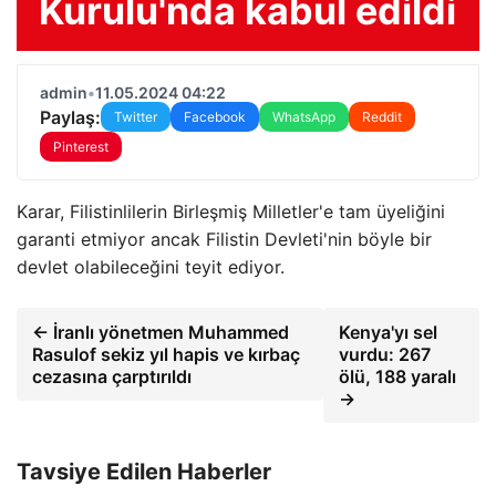
Kurulu'nda kabul edildi
admin
•
11.05.2024 04:22
Paylaş:
Twitter
Facebook
WhatsApp
Reddit
Pinterest
Karar, Filistinlilerin Birleşmiş Milletler'e tam üyeliğini
garanti etmiyor ancak Filistin Devleti'nin böyle bir
devlet olabileceğini teyit ediyor.
← İranlı yönetmen Muhammed
Kenya'yı sel
Rasulof sekiz yıl hapis ve kırbaç
vurdu: 267
cezasına çarptırıldı
ölü, 188 yaralı
→
Tavsiye Edilen Haberler