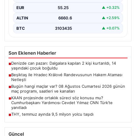
kadrosu…
EUR
55.25
▲ +0.32%
ALTIN
6660.6
▲ +2.59%
BTC
3103435
▲ +0.07%
Son Eklenen Haberler
Denizde can pazarı: Dalgalara kapılan 2 kişi kurtarıldı, 14
■
yaşındaki çocuk boğuldu
Beşiktaş ile Hradec Králové Randevusunun Hakem Ataması
■
Netleşti
Bugün hangi maçlar var? 08 Ağustos Cumartesi 2026 günün
■
maç programı, saatleri ve kanalları
KAAN projesinde ortaklık süreci söz konusu mu?
■
Cumhurbaşkanı Yardımcısı Cevdet Yılmaz CNN Türk’te
yanıtladı
THY, temmuz ayında 9,5 milyon yolcu taşıdı
■
Güncel