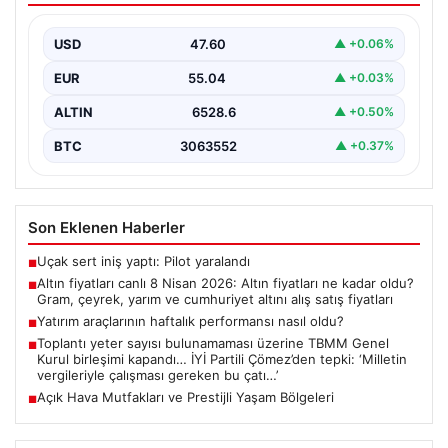
yarım ve cumhuriyet altını alış satış
fiyatları
USD
47.60
▲ +0.06%
{ “title”: “8 Nisan 2026 Altın Fiyatları Canlı Takip: Gram,
EUR
55.04
▲ +0.03%
Çeyrek ve Cumhuriyet Altını…
ALTIN
6528.6
▲ +0.50%
BTC
3063552
▲ +0.37%
Son Eklenen Haberler
Uçak sert iniş yaptı: Pilot yaralandı
■
Altın fiyatları canlı 8 Nisan 2026: Altın fiyatları ne kadar oldu?
■
Gram, çeyrek, yarım ve cumhuriyet altını alış satış fiyatları
Yatırım araçlarının haftalık performansı nasıl oldu?
■
Toplantı yeter sayısı bulunamaması üzerine TBMM Genel
■
Kurul birleşimi kapandı… İYİ Partili Çömez’den tepki: ‘Milletin
vergileriyle çalışması gereken bu çatı…’
Açık Hava Mutfakları ve Prestijli Yaşam Bölgeleri
■