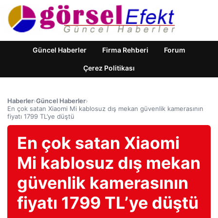
Güncel Haberler
Firma Rehberi
Forum
Çerez Politikası
Haberler
›
Güncel Haberler
›
En çok satan Xiaomi Mi kablosuz dış mekan güvenlik kamerasının
fiyatı 1799 TL’ye düştü
En çok satan Xiaomi
Mi kablosuz dış mekan
güvenlik kamerasının
fiyatı 1799 TL’ye düştü