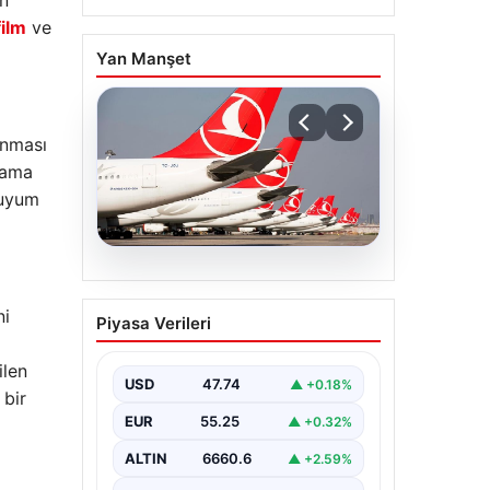
in
film
ve
Yan Manşet
unması
lama
 uyum
07.08.2026
THY, temmuz ayında 9,5
ni
Piyasa Verileri
milyon yolcu taşıdı
ilen
USD
47.74
▲ +0.18%
 bir
EUR
55.25
▲ +0.32%
ALTIN
6660.6
▲ +2.59%