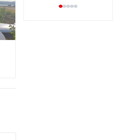
Enes Kaplan Avukatlık Bürosu
28/04/2026