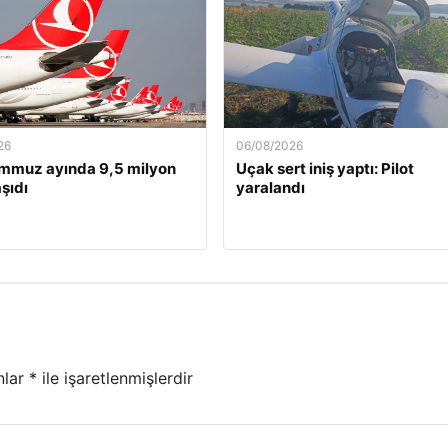
26
06/08/2026
mmuz ayında 9,5 milyon
Uçak sert iniş yaptı: Pilot
şıdı
yaralandı
nlar
*
ile işaretlenmişlerdir