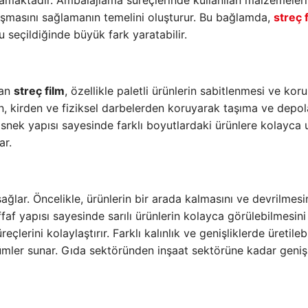
namaktadır. Ambalajlama süreçlerinde kullanılan malzemeler
ulaşmasını sağlamanın temelini oluşturur. Bu bağlamda,
streç 
 seçildiğinde büyük fark yaratabilir.
lan
streç film
, özellikle paletli ürünlerin sabitlenmesi ve kor
an, kirden ve fiziksel darbelerden koruyarak taşıma ve depo
 Esnek yapısı sayesinde farklı boyutlardaki ürünlere kolayca
ar.
ağlar. Öncelikle, ürünlerin bir arada kalmasını ve devrilmesi
effaf yapısı sayesinde sarılı ürünlerin kolayca görülebilmesini
lerini kolaylaştırır. Farklı kalınlık ve genişliklerde üretileb
özümler sunar. Gıda sektöründen inşaat sektörüne kadar geniş