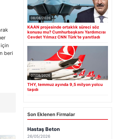
08/08/2026
KAAN projesinde ortaklık süreci söz
arak
konusu mu? Cumhurbaşkanı Yardımcısı
her
Cevdet Yılmaz CNN Türk’te yanıtladı
için
n beri
07/08/2026
THY, temmuz ayında 9,5 milyon yolcu
taşıdı
Son Eklenen Firmalar