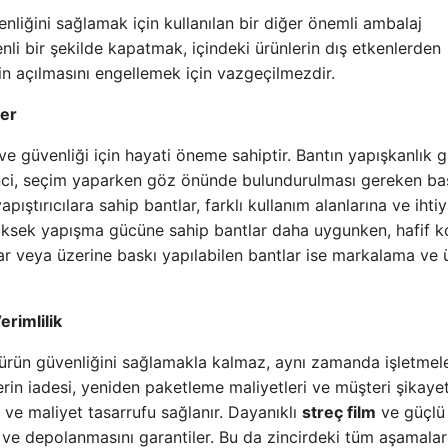
nliğini sağlamak için kullanılan bir diğer önemli ambalaj
venli bir şekilde kapatmak, içindeki ürünlerin dış etkenlerden
n açılmasını engellemek için vazgeçilmezdir.
ler
 ve güvenliği için hayati öneme sahiptir. Bantın yapışkanlık 
irenci, seçim yaparken göz önünde bulundurulması gereken ba
apıştırıcılara sahip bantlar, farklı kullanım alanlarına ve ihti
n yüksek yapışma gücüne sahip bantlar daha uygunken, hafif ko
ntlar veya üzerine baskı yapılabilen bantlar ise markalama ve 
erimlilik
 ürün güvenliğini sağlamakla kalmaz, aynı zamanda işletmele
lerin iadesi, yeniden paketleme maliyetleri ve müşteri şikayet
ve maliyet tasarrufu sağlanır. Dayanıklı
streç film
ve güçl
ı ve depolanmasını garantiler. Bu da zincirdeki tüm aşamala