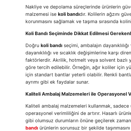
Nakliye ve depolama süreçlerinde ürünlerin güve
malzemesi ise
koli bandı
dır. Kolilerin ağzını gü
korunmasını sağlamak ve taşıma sırasında kolini
Koli Bandı Seçiminde Dikkat Edilmesi Gereken
Doğru
koli bandı
seçimi, ambalajın dayanıklılığı
dayanıklılığı ve sıcaklık değişimlerine karşı d
faktörlerdir. Akrilik, hotmelt veya solvent bazlı y
göre tercih edilebilir. Örneğin, ağır koliler içi
için standart bantlar yeterli olabilir. Renkli ba
ayrımı gibi ek faydalar sunar.
Kaliteli Ambalaj Malzemeleri ile Operasyonel V
Kaliteli ambalaj malzemeleri kullanmak, sadece
operasyonel verimliliğini de artırır. Hasarlı ürün
gibi olumsuz durumların önüne geçilerek zaman 
bandı
ürünlerin sorunsuz bir şekilde taşınmasın