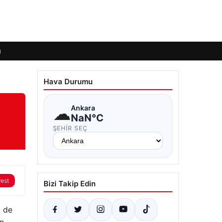
ı
Hava Durumu
☁
Ankara
NaN°C
ŞEHIR SEÇ
rest
Bizi Takip Edin
m de