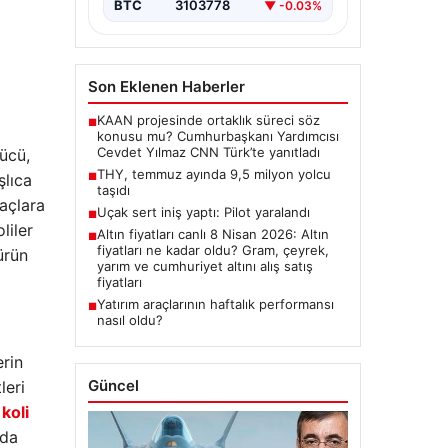
BTC
3103778
▼ -0.03%
Son Eklenen Haberler
KAAN projesinde ortaklık süreci söz
■
konusu mu? Cumhurbaşkanı Yardımcısı
Cevdet Yılmaz CNN Türk’te yanıtladı
gücü,
THY, temmuz ayında 9,5 milyon yolcu
şlıca
■
taşıdı
yaçlara
Uçak sert iniş yaptı: Pilot yaralandı
■
liler
Altın fiyatları canlı 8 Nisan 2026: Altın
■
fiyatları ne kadar oldu? Gram, çeyrek,
ürün
yarım ve cumhuriyet altını alış satış
fiyatları
Yatırım araçlarının haftalık performansı
■
nasıl oldu?
rin
Güncel
leri
ü
koli
rda