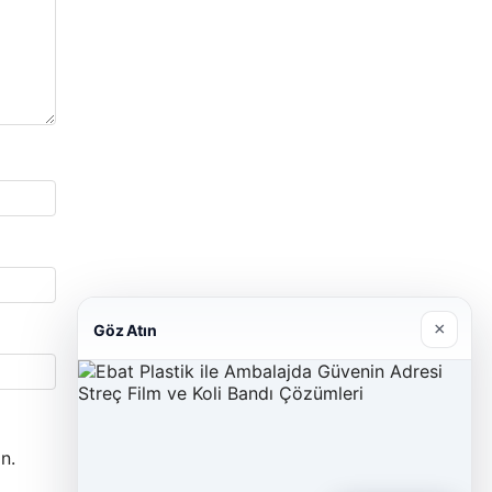
×
Göz Atın
n.