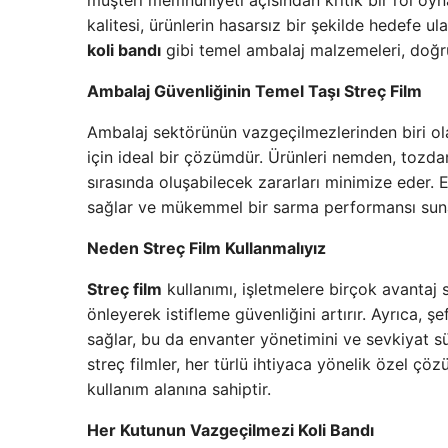
müşteri memnuniyeti açısından kritik bir rol oy
kalitesi, ürünlerin hasarsız bir şekilde hedefe 
koli bandı
gibi temel ambalaj malzemeleri, doğru
Ambalaj Güvenliğinin Temel Taşı Streç Film
Ambalaj sektörünün vazgeçilmezlerinden biri o
için ideal bir çözümdür. Ürünleri nemden, tozd
sırasında oluşabilecek zararları minimize eder.
sağlar ve mükemmel bir sarma performansı sun
Neden Streç Film Kullanmalıyız
Streç film
kullanımı, işletmelere birçok avantaj s
önleyerek istifleme güvenliğini artırır. Ayrıca, ş
sağlar, bu da envanter yönetimini ve sevkiyat süreç
streç filmler, her türlü ihtiyaca yönelik özel ç
kullanım alanına sahiptir.
Her Kutunun Vazgeçilmezi Koli Bandı