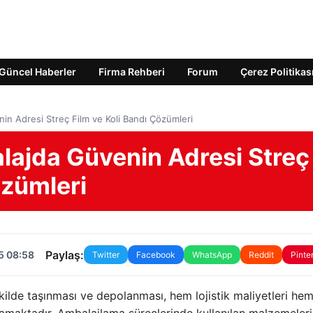
Güncel Haberler
Firma Rehberi
Forum
Çerez Politikas
nin Adresi Streç Film ve Koli Bandı Çözümleri
alajda Güvenin Adresi Streç
özümleri
Paylaş:
5 08:58
Twitter
Facebook
WhatsApp
Reddit
Pinte
kilde taşınması ve depolanması, hem lojistik maliyetleri he