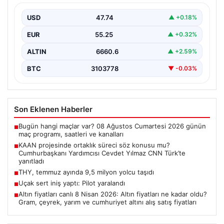
Cevdet Yılmaz CNN Türk’te yanıtladı
USD
47.74
▲ +0.18%
Cumhurbaşkanı Yardımcısı Cevdet Yılmaz, CNN Türk
canlı yayınında gündeme ilişkin soruları yanıtladı. Mekke
EUR
55.25
▲ +0.32%
Ortak…
ALTIN
6660.6
▲ +2.59%
BTC
3103778
▼ -0.03%
Son Eklenen Haberler
Bugün hangi maçlar var? 08 Ağustos Cumartesi 2026 günün
■
maç programı, saatleri ve kanalları
KAAN projesinde ortaklık süreci söz konusu mu?
■
Cumhurbaşkanı Yardımcısı Cevdet Yılmaz CNN Türk’te
yanıtladı
THY, temmuz ayında 9,5 milyon yolcu taşıdı
■
Uçak sert iniş yaptı: Pilot yaralandı
■
Altın fiyatları canlı 8 Nisan 2026: Altın fiyatları ne kadar oldu?
■
Gram, çeyrek, yarım ve cumhuriyet altını alış satış fiyatları