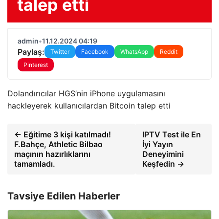
talep etti
admin
•
11.12.2024 04:19
Paylaş:
Twitter
Facebook
WhatsApp
Reddit
Pinterest
Dolandırıcılar HGS’nin iPhone uygulamasını
hackleyerek kullanıcılardan Bitcoin talep etti
← Eğitime 3 kişi katılmadı!
IPTV Test ile En
F.Bahçe, Athletic Bilbao
İyi Yayın
maçının hazırlıklarını
Deneyimini
tamamladı.
Keşfedin →
Tavsiye Edilen Haberler