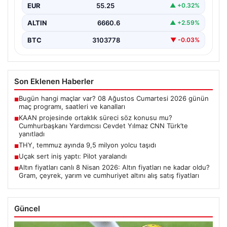
EUR
55.25
▲ +0.32%
Ortak…
ALTIN
6660.6
▲ +2.59%
BTC
3103778
▼ -0.03%
Son Eklenen Haberler
Bugün hangi maçlar var? 08 Ağustos Cumartesi 2026 günün
■
maç programı, saatleri ve kanalları
KAAN projesinde ortaklık süreci söz konusu mu?
■
Cumhurbaşkanı Yardımcısı Cevdet Yılmaz CNN Türk’te
yanıtladı
THY, temmuz ayında 9,5 milyon yolcu taşıdı
■
Uçak sert iniş yaptı: Pilot yaralandı
■
Altın fiyatları canlı 8 Nisan 2026: Altın fiyatları ne kadar oldu?
■
Gram, çeyrek, yarım ve cumhuriyet altını alış satış fiyatları
Güncel