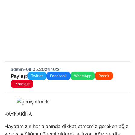
admin
•
09.05.2024 10:21
Paylaş:
Twitter
Facebook
WhatsApp
Reddit
Pinterest
KAYNAK
İHA
Hayatımızın her alanında dikkat etmemiz gereken ağız
ve diş sağlığının önemi giderek artıyor. Ağız ve diş