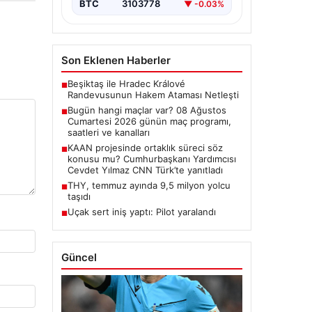
BTC
3103778
▼ -0.03%
Son Eklenen Haberler
Beşiktaş ile Hradec Králové
■
Randevusunun Hakem Ataması Netleşti
Bugün hangi maçlar var? 08 Ağustos
■
Cumartesi 2026 günün maç programı,
saatleri ve kanalları
KAAN projesinde ortaklık süreci söz
■
konusu mu? Cumhurbaşkanı Yardımcısı
Cevdet Yılmaz CNN Türk’te yanıtladı
THY, temmuz ayında 9,5 milyon yolcu
■
taşıdı
Uçak sert iniş yaptı: Pilot yaralandı
■
Güncel