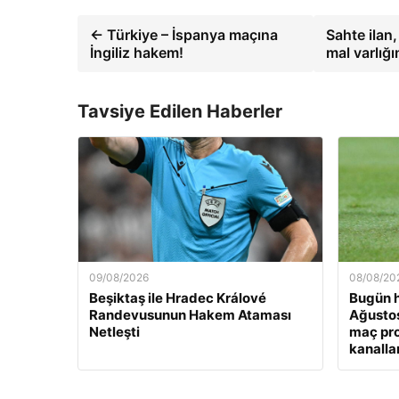
← Türkiye – İspanya maçına
Sahte ilan,
İngiliz hakem!
mal varlığ
Tavsiye Edilen Haberler
09/08/2026
08/08/20
Beşiktaş ile Hradec Králové
Bugün h
Randevusunun Hakem Ataması
Ağusto
Netleşti
maç pro
kanallar