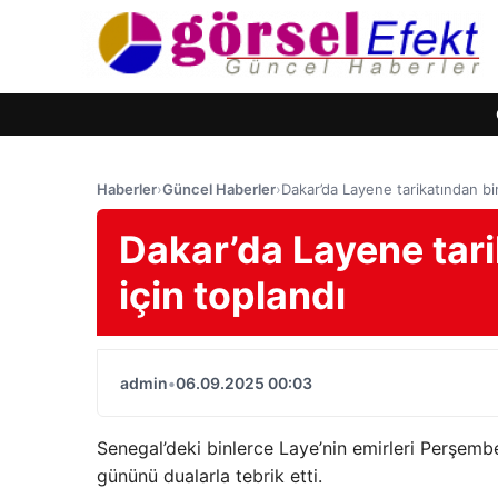
Haberler
›
Güncel Haberler
›
Dakar’da Layene tarikatından bin
Dakar’da Layene tari
için toplandı
admin
•
06.09.2025 00:03
Senegal’deki binlerce Laye’nin emirleri Perşe
gününü dualarla tebrik etti.