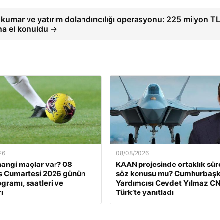
 kumar ve yatırım dolandırıcılığı operasyonu: 225 milyon TL’
ına el konuldu →
26
08/08/2026
angi maçlar var? 08
KAAN projesinde ortaklık sür
s Cumartesi 2026 günün
söz konusu mu? Cumhurbaşk
gramı, saatleri ve
Yardımcısı Cevdet Yılmaz C
ı
Türk’te yanıtladı