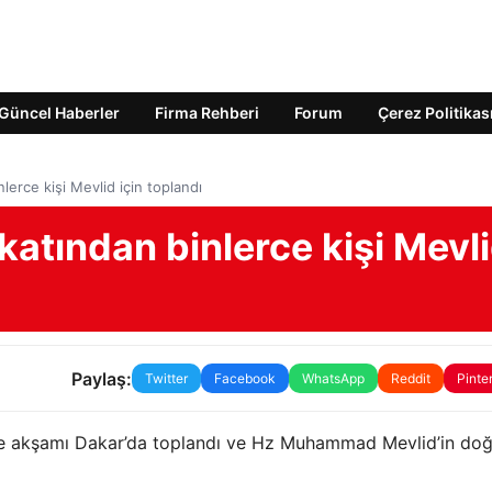
Güncel Haberler
Firma Rehberi
Forum
Çerez Politikas
lerce kişi Mevlid için toplandı
katından binlerce kişi Mevl
Paylaş:
Twitter
Facebook
WhatsApp
Reddit
Pinte
mbe akşamı Dakar’da toplandı ve Hz Muhammad Mevlid’in do