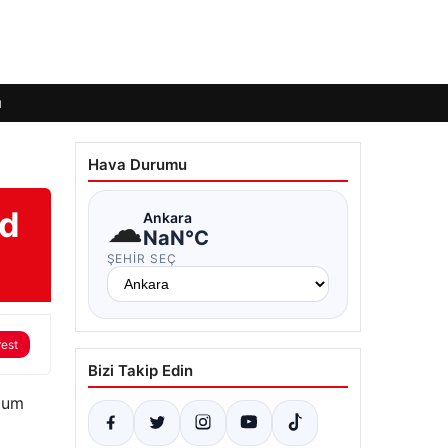
ı
Hava Durumu
id
☁
Ankara
NaN°C
ŞEHIR SEÇ
rest
Bizi Takip Edin
ğum