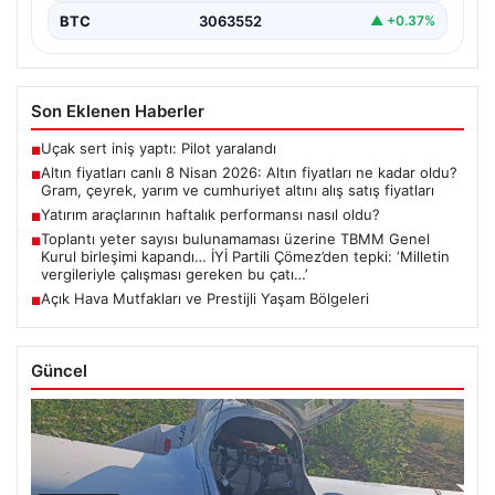
BTC
3063552
▲ +0.37%
Son Eklenen Haberler
Uçak sert iniş yaptı: Pilot yaralandı
■
Altın fiyatları canlı 8 Nisan 2026: Altın fiyatları ne kadar oldu?
■
Gram, çeyrek, yarım ve cumhuriyet altını alış satış fiyatları
Yatırım araçlarının haftalık performansı nasıl oldu?
■
Toplantı yeter sayısı bulunamaması üzerine TBMM Genel
■
Kurul birleşimi kapandı… İYİ Partili Çömez’den tepki: ‘Milletin
vergileriyle çalışması gereken bu çatı…’
Açık Hava Mutfakları ve Prestijli Yaşam Bölgeleri
■
Güncel