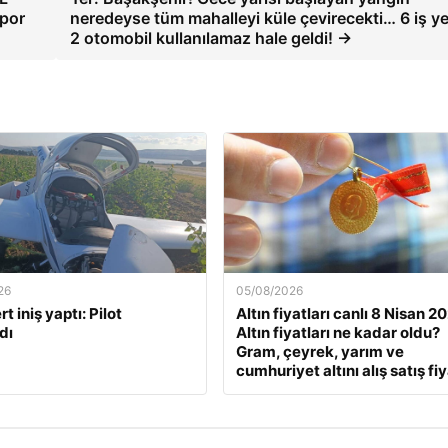
por
neredeyse tüm mahalleyi küle çevirecekti… 6 iş ye
2 otomobil kullanılamaz hale geldi! →
26
05/08/2026
t iniş yaptı: Pilot
Altın fiyatları canlı 8 Nisan 2
dı
Altın fiyatları ne kadar oldu?
Gram, çeyrek, yarım ve
cumhuriyet altını alış satış fiy