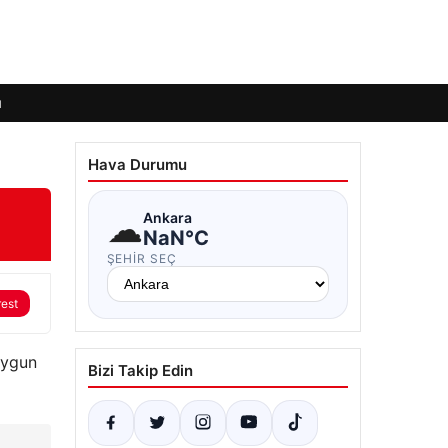
ı
Hava Durumu
☁
Ankara
NaN°C
ŞEHIR SEÇ
rest
uygun
Bizi Takip Edin