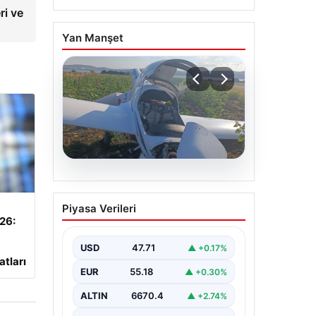
ri ve
Yan Manşet
06.08.2026
Uçak sert iniş yaptı:
Piyasa Verileri
Pilot yaralandı
026:
USD
47.71
▲ +0.17%
atları
EUR
55.18
▲ +0.30%
ALTIN
6670.4
▲ +2.74%