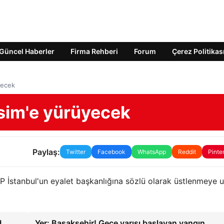
Güncel Haberler
Firma Rehberi
Forum
Çerez Politikas
yecek
aksim'e yürüyecek
Paylaş:
Twitter
Facebook
WhatsApp
Reddit
Pinte
CHP İstanbul'un eyalet başkanlığına sözlü olarak üstlenmeye 
L
Yer: Başakşehir! Gece yarısı başlayan yangın