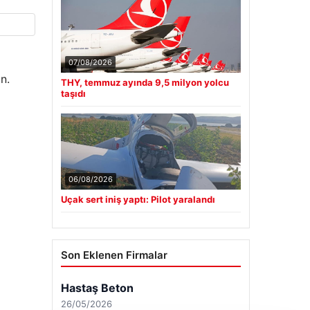
07/08/2026
n.
THY, temmuz ayında 9,5 milyon yolcu
taşıdı
06/08/2026
Uçak sert iniş yaptı: Pilot yaralandı
Son Eklenen Firmalar
Hastaş Beton
26/05/2026