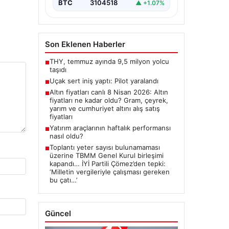
BTC
3104518
▲ +1.07%
Son Eklenen Haberler
THY, temmuz ayında 9,5 milyon yolcu
■
taşıdı
Uçak sert iniş yaptı: Pilot yaralandı
■
Altın fiyatları canlı 8 Nisan 2026: Altın
■
fiyatları ne kadar oldu? Gram, çeyrek,
yarım ve cumhuriyet altını alış satış
fiyatları
Yatırım araçlarının haftalık performansı
■
nasıl oldu?
Toplantı yeter sayısı bulunamaması
■
üzerine TBMM Genel Kurul birleşimi
kapandı… İYİ Partili Çömez’den tepki:
‘Milletin vergileriyle çalışması gereken
bu çatı…’
Güncel